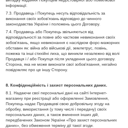
випадку надання Покупцем недостовірної або помилкової
інформації.
7.3. Продавець і Покупець несуть відповідальність за
виконання своїх зобов'язань відповідно до чинного
законодавства України і положень цього Договору.
7.4. Продавець або Покупець звільняються від
відповідальності за повне або часткове невиконання своїх
зобов'язань, якщо невиконання є наслідком форс-мажорних
обставин як: війна або військові дії, землетрус, повінь,
пожежа та інші стихійні лиха, що виникли незалежно від волі
Продавця і / або Покупця після укладення цього договору.
Сторона, яка не може виконати свої зобов'язання, негайно
повідомляє про це іншу Сторону.
8. Конфіденційність і захист персональних даних.
8.1. Надаючи свої персональні дані на сайті Інтернет-
магазину при реєстрації або оформленні Замовлення,
Покупець надає Продавцеві свою добровільну згоду на
обробку, використання (у тому числі і передачу) своїх
персональних даних, а також вчинення інших дій,
передбачених Законом України «Про захист персональних
даних», без обмеження терміну дії такої згоди.