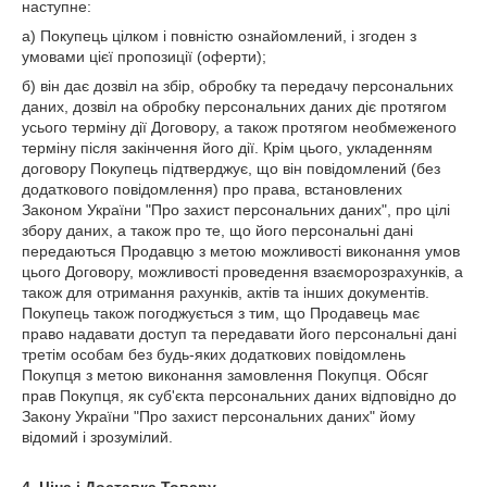
наступне:
а) Покупець цілком і повністю ознайомлений, і згоден з
умовами цієї пропозиції (оферти);
б) він дає дозвіл на збір, обробку та передачу персональних
даних, дозвіл на обробку персональних даних діє протягом
усього терміну дії Договору, а також протягом необмеженого
терміну після закінчення його дії. Крім цього, укладенням
договору Покупець підтверджує, що він повідомлений (без
додаткового повідомлення) про права, встановлених
Законом України "Про захист персональних даних", про цілі
збору даних, а також про те, що його персональні дані
передаються Продавцю з метою можливості виконання умов
цього Договору, можливості проведення взаєморозрахунків, а
також для отримання рахунків, актів та інших документів.
Покупець також погоджується з тим, що Продавець має
право надавати доступ та передавати його персональні дані
третім особам без будь-яких додаткових повідомлень
Покупця з метою виконання замовлення Покупця. Обсяг
прав Покупця, як суб'єкта персональних даних відповідно до
Закону України "Про захист персональних даних" йому
відомий і зрозумілий.