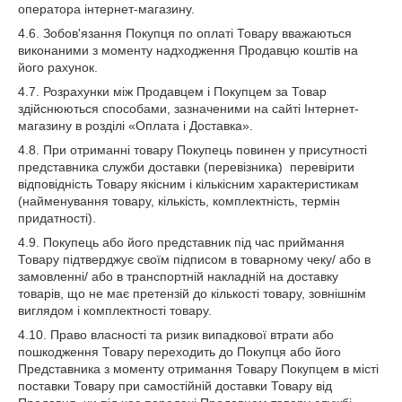
оператора інтернет-магазину.
4.6. Зобов'язання Покупця по оплаті Товару вважаються
виконаними з моменту надходження Продавцю коштів на
його рахунок.
4.7. Розрахунки між Продавцем і Покупцем за Товар
здійснюються способами, зазначеними на сайті Інтернет-
магазину в розділі «Оплата і Доставка».
4.8. При отриманні товару Покупець повинен у присутності
представника служби доставки (перевізника) перевірити
відповідність Товару якісним і кількісним характеристикам
(найменування товару, кількість, комплектність, термін
придатності).
4.9. Покупець або його представник під час приймання
Товару підтверджує своїм підписом в товарному чеку/ або в
замовленні/ або в транспортній накладній на доставку
товарів, що не має претензій до кількості товару, зовнішнім
виглядом і комплектності товару.
4.10. Право власності та ризик випадкової втрати або
пошкодження Товару переходить до Покупця або його
Представника з моменту отримання Товару Покупцем в місті
поставки Товару при самостійній доставки Товару від