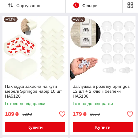
Сортування
0
Фільтри
–43%
–37%
Накладка захисна на кути
Заглушка в розетку Springos
мебелі Springos набір 10 шт
12 шт + 2 ключі безпеки
HA5120
HA5136
Готово до відправки
Готово до відправки
189
179
₴
₴
329 ₴
286 ₴
Купити
Купити