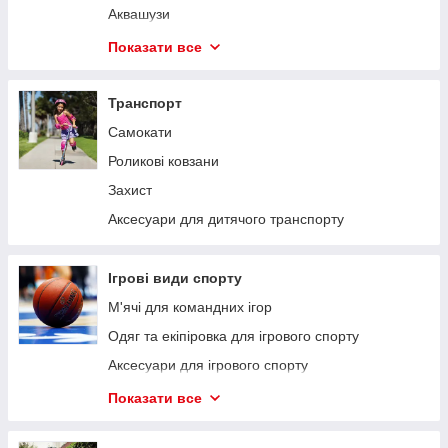
Тактичні рюкзаки
Аквашузи
Посуд для відпочинку та туризму
Басейн і аквафітнес
Показати все
Тактична медицина
Sup-серфінг
Автохолодильники
Транспорт
Термоси
Самокати
Ліхтарі та аксесуари
Роликові ковзани
Термочашки
Захист
Аксесуари для дитячого транспорту
Ігрові види спорту
М'ячі для командних ігор
Одяг та екіпіровка для ігрового спорту
Аксесуари для ігрового спорту
Настільні спортивні ігри
Показати все
Настільний теніс