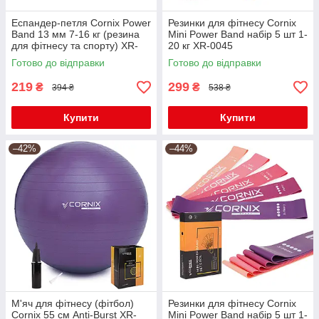
Еспандер-петля Cornix Power
Резинки для фітнесу Cornix
Band 13 мм 7-16 кг (резина
Mini Power Band набір 5 шт 1-
для фітнесу та спорту) XR-
20 кг XR-0045
0058
Готово до відправки
Готово до відправки
219
299
₴
₴
394 ₴
538 ₴
Купити
Купити
–42%
–44%
М'яч для фітнесу (фітбол)
Резинки для фітнесу Cornix
Cornix 55 см Anti-Burst XR-
Mini Power Band набір 5 шт 1-