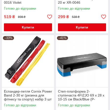
0016 Violet
20 кг XR-0046
Готово до відправки
Готово до відправки
519
299
₴
₴
898 ₴
538 ₴
Купити
Купити
–33%
–41%
Еспандер-петля Cornix Power
Степ-платформа 2-
Band 2-30 кг (резина для
ступінчаста 4FIZJO 69 х 28 х
фітнесу та спорту) набір 3 шт
10-15 см Black/Blue (P-
XR-0090
5907222931370)
Готово до відправки
Готово до відправки