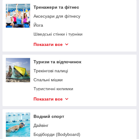
Тренажери та фітнес
Аксесуари для фітнесу
Йога
Шведські стінки і турніки
Гантелі, диски, грифи, замки
Показати все
Силові тренажери
Кардіотренажери
Туризм та відпочинок
Запчастини для тренажерів
Трекінгові палиці
Аксесуари для боксу та єдиноборств
Спальні мішки
Гімнастичні снаряди
Туристичні килимки
Складні меблі
Показати все
Намети та аксесуари
Льодоходи
Водний спорт
Аксесуари для мангалів, барбекю, грилів
Дайвінг
Гермомешки
Бодіборди (Bodyboard)