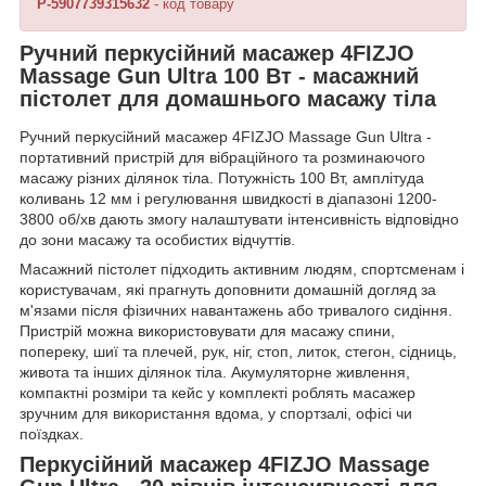
P-5907739315632
- код товару
Ручний перкусійний масажер 4FIZJO
Massage Gun Ultra 100 Вт - масажний
пістолет для домашнього масажу тіла
Ручний перкусійний масажер 4FIZJO Massage Gun Ultra -
портативний пристрій для вібраційного та розминаючого
масажу різних ділянок тіла. Потужність 100 Вт, амплітуда
коливань 12 мм і регулювання швидкості в діапазоні 1200-
3800 об/хв дають змогу налаштувати інтенсивність відповідно
до зони масажу та особистих відчуттів.
Масажний пістолет підходить активним людям, спортсменам і
користувачам, які прагнуть доповнити домашній догляд за
м'язами після фізичних навантажень або тривалого сидіння.
Пристрій можна використовувати для масажу спини,
попереку, шиї та плечей, рук, ніг, стоп, литок, стегон, сідниць,
живота та інших ділянок тіла. Акумуляторне живлення,
компактні розміри та кейс у комплекті роблять масажер
зручним для використання вдома, у спортзалі, офісі чи
поїздках.
Перкусійний масажер 4FIZJO Massage