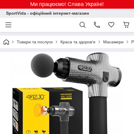
Ми працюємо! Слава Україні!
SportVida - офіційний інтернет-магазин
Товари та послуги
Краса та здоров'я
Масажери
Р