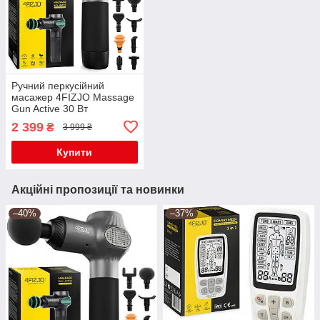
Ручний перкусійний
масажер 4FIZJO Massage
Gun Active 30 Вт
масажний пістолет (P-
2 399
₴
3 999 ₴
5907739319937)
Купити
Акційні пропозиції та новинки
–40%
–37%