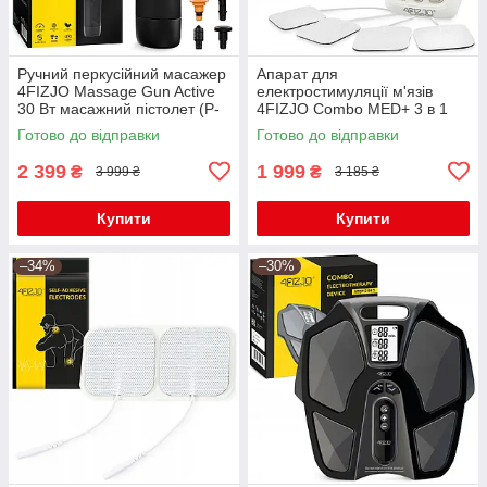
Ручний перкусійний масажер
Апарат для
4FIZJO Massage Gun Active
електростимуляції м'язів
30 Вт масажний пістолет (P-
4FIZJO Combo MED+ 3 в 1
5907739319937)
(P-5907739317117)
Готово до відправки
Готово до відправки
2 399
1 999
₴
₴
3 999 ₴
3 185 ₴
Купити
Купити
–34%
–30%