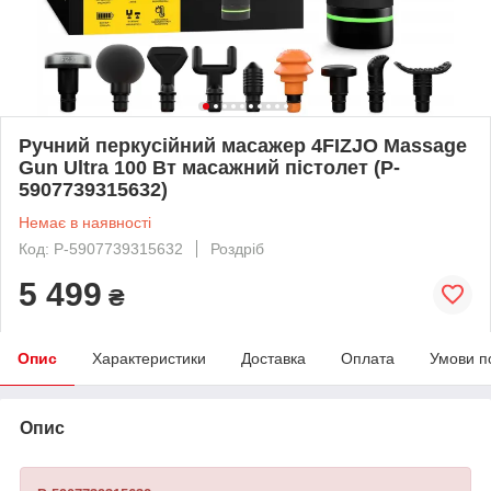
Ручний перкусійний масажер 4FIZJO Massage
Gun Ultra 100 Вт масажний пістолет (P-
5907739315632)
Немає в наявності
Код: P-5907739315632
Роздріб
5 499
₴
Опис
Характеристики
Доставка
Оплата
Умови п
Опис