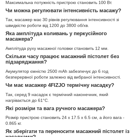
Максимальна потужність пристрою становить 100 Вт.
Чи можна регулювати інтенсивність масажу?
Так, масажер має 30 рівнів регулювання інтенсивності зі
швидкістю роботи від 1200 до 3800 об/хв.
Яка амплітуда коливань у перкусійного
масажера?
Амплітуда руху масажної головки становить 12 мм.
Скільки часу працює масажний пістолет без
підзаряджання?
Акумулятор ємністю 2500 mAh забезпечує до 6 год
безперервної роботи залежно від вибраної інтенсивності.
Чи має масажер 4FIZJO термічну насадку?
Так, серед 9 насадок є термічний наконечник, який
нагрівається до 61°C.
Які розміри та вага ручного масажера?
Розмір пристрою становить 24 x 17.5 x 6.5 см, а його вага -
0.865 кг.
Як зберігати та переносити масажний пістолет із
насадками?