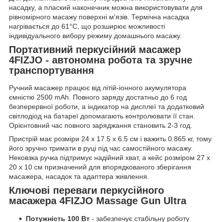
насадку, а плаский наконечник можна використовувати для
рівномірного масажу поверхні м'язів. Термічна насадка
нагрівається до 61°C, що розширює можливості
індивідуального вибору режиму домашнього масажу.
Портативний перкусійний масажер
4FIZJO - автономна робота та зручне
транспортування
Ручний масажер працює від літій-іонного акумулятора
ємністю 2500 mAh. Повного заряду достатньо до 6 год
безперервної роботи, а індикатор на дисплеї та додатковий
світлодіод на батареї допомагають контролювати її стан.
Орієнтовний час повного заряджання становить 2-3 год.
Пристрій має розміри 24 x 17.5 x 6.5 см і важить 0.865 кг, тому
його зручно тримати в руці під час самостійного масажу.
Нековзка ручка підтримує надійний хват, а кейс розміром 27 x
20 x 10 см призначений для впорядкованого зберігання
масажера, насадок та адаптера живлення.
Ключові переваги перкусійного
масажера 4FIZJO Massage Gun Ultra
Потужність 100 Вт
- забезпечує стабільну роботу