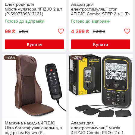
Електроди для
Апарат для
міостимулятора 4FIZJO 2 шт
електростимуляції стоп
(P-5907739317131)
4FIZJO Combo STEP 2 в 1 (P-
5905973404624)
Готово до відправки
Готово до відправки
99
4 399
₴
₴
149 ₴
6 249 ₴
Купити
Купити
–29%
–28%
Масажна накидка 4FIZJO
Апарат для
Ultra багатофункціональна, з
електростимуляції м'язів
підігрівом Brown (P-
4FIZJO Combo PRO+ 2 в 1