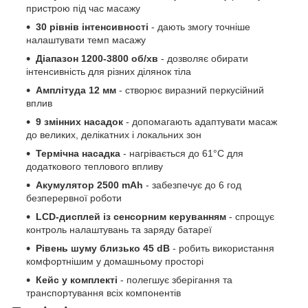
пристрою під час масажу
30 рівнів інтенсивності
- дають змогу точніше
налаштувати темп масажу
Діапазон 1200-3800 об/хв
- дозволяє обирати
інтенсивність для різних ділянок тіла
Амплітуда 12 мм
- створює виразний перкусійний
вплив
9 змінних насадок
- допомагають адаптувати масаж
до великих, делікатних і локальних зон
Термічна насадка
- нагрівається до 61°C для
додаткового теплового впливу
Акумулятор 2500 mAh
- забезпечує до 6 год
безперервної роботи
LCD-дисплей із сенсорним керуванням
- спрощує
контроль налаштувань та заряду батареї
Рівень шуму близько 45 dB
- робить використання
комфортнішим у домашньому просторі
Кейс у комплекті
- полегшує зберігання та
транспортування всіх компонентів