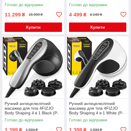
5905973404105)
(P-5907739317124)
Готово до відправки
Готово до відправки
11 299
4 499
₴
₴
15 999 ₴
6 249 ₴
Купити
Купити
–28%
–28%
Ручний антицелюлітний
Ручний антицелюлітний
масажер для тіла 4FIZJO
масажер для тіла 4FIZJO
Body Shaping 4 в 1 Black (P-
Body Shaping 4 в 1 White (P-
5907739319128)
5907739319111)
Готово до відправки
Готово до відправки
1 399
1 399
₴
₴
1 934 ₴
1 934 ₴