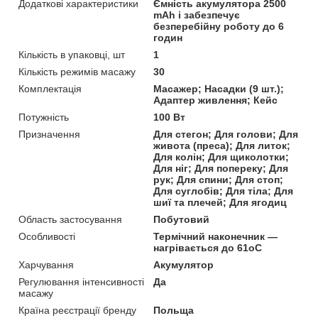
Додаткові характеристики
Ємність акумулятора 2500
mAh і забезпечує
безперебійну роботу до 6
годин
Кількість в упаковці, шт
1
Кількість режимів масажу
30
Комплектація
Масажер; Насадки (9 шт.);
Адаптер живлення; Кейс
Потужність
100 Вт
Призначення
Для стегон; Для голови; Для
живота (преса); Для литок;
Для колін; Для щиколотки;
Для ніг; Для попереку; Для
рук; Для спини; Для стоп;
Для суглобів; Для тіла; Для
шиї та плечей; Для ягодиц
Область застосування
Побутовий
Особливості
Термічний наконечник —
нагрівається до 61oC
Харчування
Акумулятор
Регулювання інтенсивності
Да
масажу
Країна реєстрації бренду
Польща