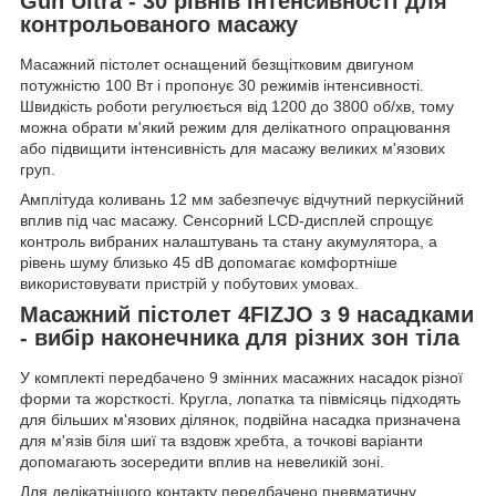
Gun Ultra - 30 рівнів інтенсивності для
контрольованого масажу
Масажний пістолет оснащений безщітковим двигуном
потужністю 100 Вт і пропонує 30 режимів інтенсивності.
Швидкість роботи регулюється від 1200 до 3800 об/хв, тому
можна обрати м'який режим для делікатного опрацювання
або підвищити інтенсивність для масажу великих м'язових
груп.
Амплітуда коливань 12 мм забезпечує відчутний перкусійний
вплив під час масажу. Сенсорний LCD-дисплей спрощує
контроль вибраних налаштувань та стану акумулятора, а
рівень шуму близько 45 dB допомагає комфортніше
використовувати пристрій у побутових умовах.
Масажний пістолет 4FIZJO з 9 насадками
- вибір наконечника для різних зон тіла
У комплекті передбачено 9 змінних масажних насадок різної
форми та жорсткості. Кругла, лопатка та півмісяць підходять
для більших м'язових ділянок, подвійна насадка призначена
для м'язів біля шиї та вздовж хребта, а точкові варіанти
допомагають зосередити вплив на невеликій зоні.
Для делікатнішого контакту передбачено пневматичну