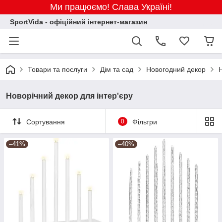
Ми працюємо! Слава Україні!
SportVida - офіційний інтернет-магазин
Товари та послуги
Дім та сад
Новогодний декор
Н
Новорічний декор для інтер'єру
Сортування
0
Фільтри
–41%
–40%