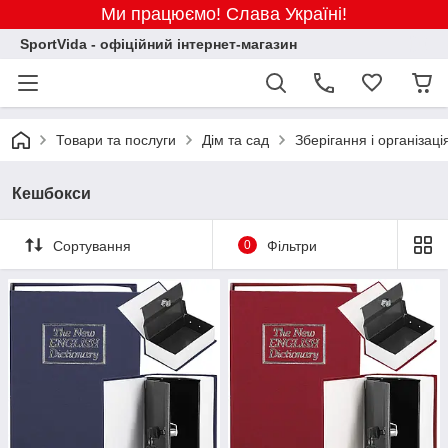
Ми працюємо! Слава Україні!
SportVida - офіційний інтернет-магазин
Товари та послуги
Дім та сад
Зберігання і організац
Кешбокси
Сортування
0
Фільтри