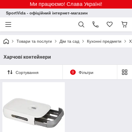
Ми працюємо! Слава Україні!
SportVida - офіційний інтернет-магазин
Товари та послуги
Дім та сад
Кухонні предмети
Х
Харчові контейнери
Сортування
0
Фільтри