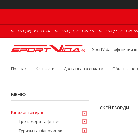
+380 (98) 187-93-24
+380 (73) 290-05-66
+380 (99) 290-05-66
SportVida - офіційний 
Про нас
Контакти
Доставка та оплата
Обмін та по
СКЕЙТБОРДИ
Каталог товарів
Тренажери та фітнес
Туризм та відпочинок