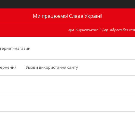
Ми працюємо! Слава Україні!
вул. Окуневського 3 (юр. адреса без сам
інтернет-магазин
вернення
Умови використання сайту