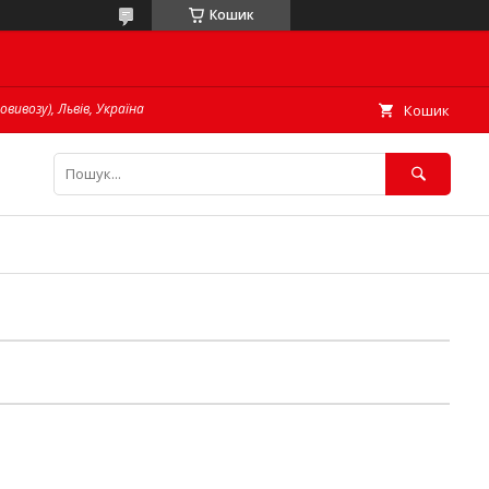
Кошик
овивозу), Львів, Україна
Кошик