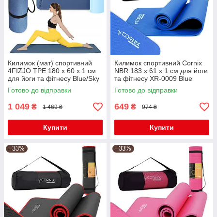
Килимок (мат) спортивний
Килимок спортивний Cornix
4FIZJO TPE 180 x 60 x 1 см
NBR 183 x 61 x 1 cм для йоги
для йоги та фітнесу Blue/Sky
та фітнесу XR-0009 Blue
Blue (P-5907739317094)
Готово до відправки
Готово до відправки
1 049
649
₴
₴
1 469 ₴
974 ₴
Купити
Купити
–33%
–33%