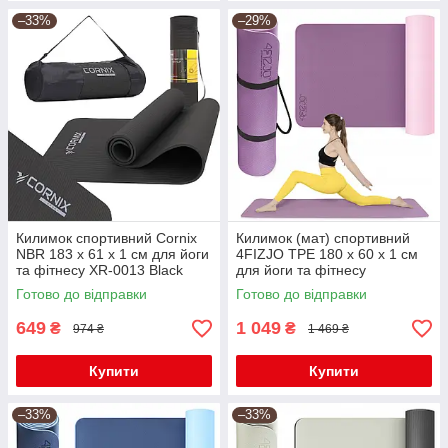
–33%
–29%
Килимок спортивний Cornix
Килимок (мат) спортивний
NBR 183 x 61 x 1 cм для йоги
4FIZJO TPE 180 x 60 x 1 см
та фітнесу XR-0013 Black
для йоги та фітнесу
Violet/Pink (P-
Готово до відправки
Готово до відправки
5907739316967)
649
1 049
₴
₴
974 ₴
1 469 ₴
Купити
Купити
–33%
–33%