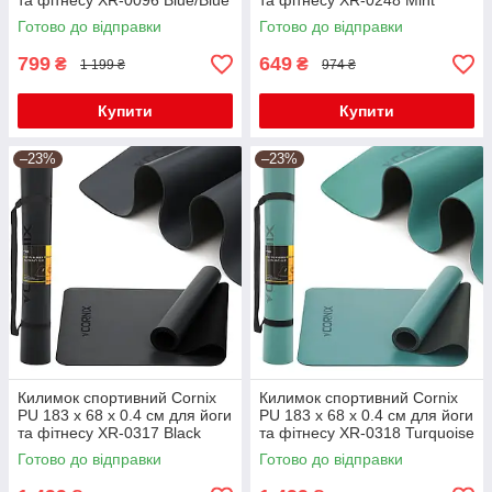
та фітнесу XR-0096 Blue/Blue
та фітнесу XR-0248 Mint
Готово до відправки
Готово до відправки
799
649
₴
₴
1 199 ₴
974 ₴
Купити
Купити
–23%
–23%
Килимок спортивний Cornix
Килимок спортивний Cornix
PU 183 x 68 x 0.4 см для йоги
PU 183 x 68 x 0.4 см для йоги
та фітнесу XR-0317 Black
та фітнесу XR-0318 Turquoise
Готово до відправки
Готово до відправки