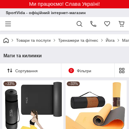
Ми працюємо! Слава Україні!
SportVida - офіційний інтернет-магазин
Товари та послуги
Тренажери та фітнес
Йога
Мат
Мати та килимки
Сортування
0
Фільтри
–33%
–33%