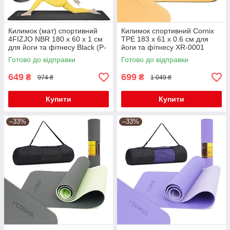
Килимок (мат) спортивний
Килимок спортивний Cornix
4FIZJO NBR 180 x 60 x 1 см
TPE 183 x 61 x 0.6 см для
для йоги та фітнесу Black (P-
йоги та фітнесу XR-0001
5907222931462)
Orange/Black
Готово до відправки
Готово до відправки
649
699
₴
₴
974 ₴
1 049 ₴
Купити
Купити
–33%
–33%