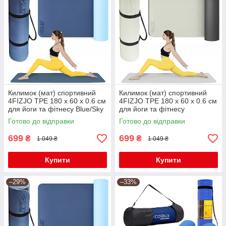
Килимок (мат) спортивний
Килимок (мат) спортивний
4FIZJO TPE 180 x 60 x 0.6 см
4FIZJO TPE 180 x 60 x 0.6 см
для йоги та фітнесу Blue/Sky
для йоги та фітнесу
Blue (P-5907739310132)
Grey/Black (P-
Готово до відправки
Готово до відправки
5907739317100)
699
699
₴
₴
1 049 ₴
1 049 ₴
Купити
Купити
–29%
–33%