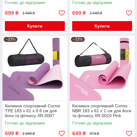
Pink/Rose
Red/Black
Готово до відправки
Готово до відправки
699
699
₴
₴
1 049 ₴
1 049 ₴
Купити
Купити
–33%
–33%
Килимок спортивний Cornix
Килимок спортивний Cornix
TPE 183 x 61 x 0.6 см для
NBR 183 x 61 x 1 cм для йоги
йоги та фітнесу XR-0007
та фітнесу XR-0010 Pink
Plum/Rose
Готово до відправки
Готово до відправки
699
649
₴
₴
1 049 ₴
974 ₴