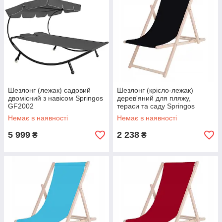
Шезлонг (лежак) садовий
Шезлонг (крісло-лежак)
двомісний з навісом Springos
дерев'яний для пляжу,
GF2002
тераси та саду Springos
DC0001 BL
Немає в наявності
Немає в наявності
5 999
2 238
₴
₴