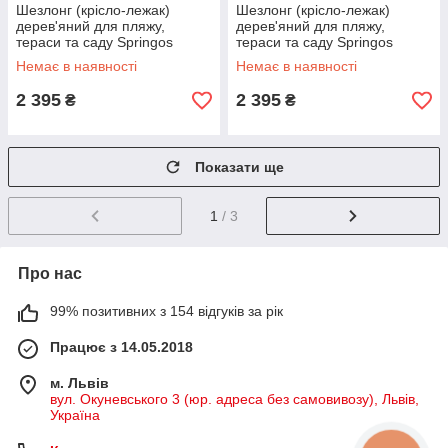
Шезлонг (крісло-лежак)
Шезлонг (крісло-лежак)
дерев'яний для пляжу,
дерев'яний для пляжу,
тераси та саду Springos
тераси та саду Springos
DC0001 GR
DC0001 GRAY
Немає в наявності
Немає в наявності
2 395
2 395
₴
₴
Показати ще
1
/ 3
Про нас
99% позитивних з 154 відгуків за рік
Працює з 14.05.2018
м. Львів
вул. Окуневського 3 (юр. адреса без самовивозу), Львів,
Україна