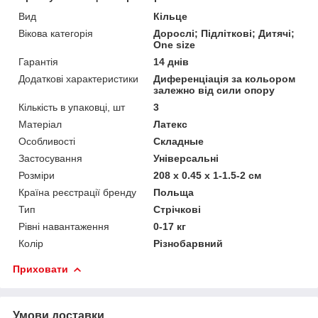
Вид
Кільце
Вікова категорія
Дорослі; Підліткові; Дитячі;
One size
Гарантія
14 днів
Додаткові характеристики
Диференціація за кольором
залежно від сили опору
Кількість в упаковці, шт
3
Матеріал
Латекс
Особливості
Складные
Застосування
Універсальні
Розміри
208 х 0.45 х 1-1.5-2 см
Країна реєстрації бренду
Польща
Тип
Стрічкові
Рівні навантаження
0-17 кг
Колір
Різнобарвний
Приховати
Умови доставки