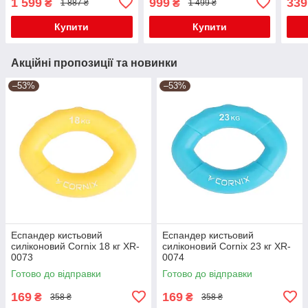
1 599
999
339
₴
₴
1 887 ₴
1 499 ₴
0086
0087
590
Купити
Купити
Акційні пропозиції та новинки
–53%
–53%
Еспандер кистьовий
Еспандер кистьовий
силіконовий Cornix 18 кг XR-
силіконовий Cornix 23 кг XR-
0073
0074
Готово до відправки
Готово до відправки
169
169
₴
₴
358 ₴
358 ₴