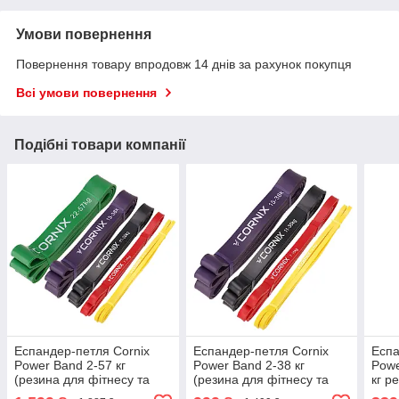
Умови повернення
Повернення товару впродовж 14 днів за рахунок покупця
Всі умови повернення
Подібні товари компанії
Еспандер-петля Cornix
Еспандер-петля Cornix
Еспа
Power Band 2-57 кг
Power Band 2-38 кг
Powe
(резина для фітнесу та
(резина для фітнесу та
кг р
спорту) набір 5 шт XR-
спорту) набір 4 шт XR-
спор