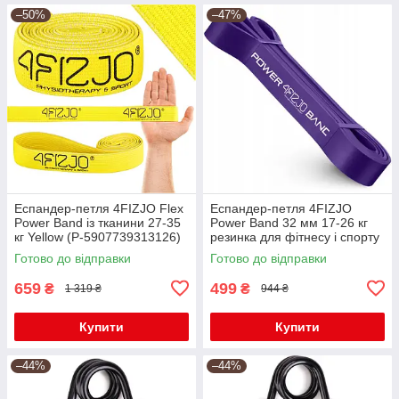
–50%
–47%
Еспандер-петля 4FIZJO Flex
Еспандер-петля 4FIZJO
Power Band із тканини 27-35
Power Band 32 мм 17-26 кг
кг Yellow (P-5907739313126)
резинка для фітнесу і спорту
Violet (P-5907222931073)
Готово до відправки
Готово до відправки
659
499
₴
₴
1 319 ₴
944 ₴
Купити
Купити
–44%
–44%