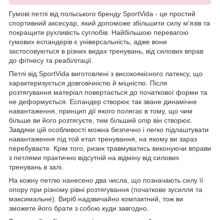
Гумові петлі від польського бренду
SportVida
- це простий
спортивний аксесуар, який допоможе збільшити силу м'язів та
покращити рухливість суглобів. Найбільшою перевагою
гумових еспандерів є універсальність, адже вони
застосовуються в різних видах тренувань, від силових вправ
до фітнесу та реабілітації.
Петлі від
SportVida
виготовлені з високоякісного латексу, що
характеризується довговічністю й міцністю. Після
розтягування матеріал повертається до початкової форми та
не деформується. Еспандер створює так зване динамічне
навантаження, принцип дії якого полягає в тому, що чим
більше ви його розтягуєте, тим більший опір він створює.
Завдяки цій особливості можна безпечно і легко підлаштувати
навантаження під той етап тренування, на якому ви зараз
перебуваєте. Крім того, ризик травмуватись виконуючи вправи
з петлями практично відсутній на відміну від силових
тренувань в залі.
На кожну петлю нанесено два числа, що позначають силу її
опору при різному рівні розтягування (початкове зусилля та
максимальне). Виріб надзвичайно компактний, тож ви
зможете його брати з собою куди завгодно.