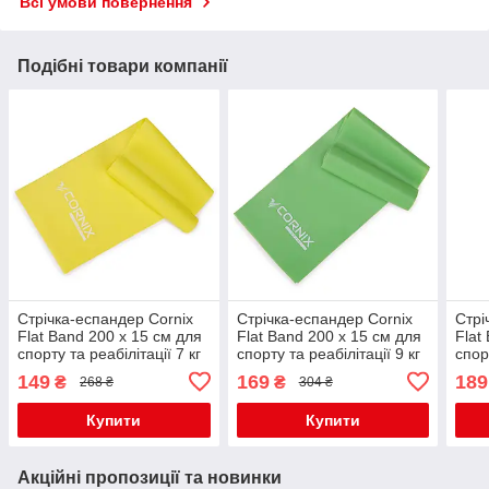
Всі умови повернення
Подібні товари компанії
Стрічка-еспандер Cornix
Стрічка-еспандер Cornix
Стрі
Flat Band 200 х 15 см для
Flat Band 200 х 15 см для
Flat
спорту та реабілітації 7 кг
спорту та реабілітації 9 кг
спор
XR-0083
XR-0084
XR-
149
169
189
₴
₴
268 ₴
304 ₴
Купити
Купити
Акційні пропозиції та новинки