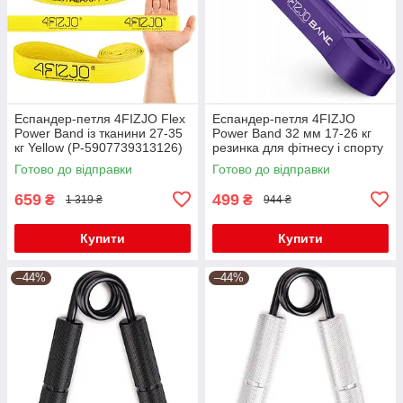
Еспандер-петля 4FIZJO Flex
Еспандер-петля 4FIZJO
Power Band із тканини 27-35
Power Band 32 мм 17-26 кг
кг Yellow (P-5907739313126)
резинка для фітнесу і спорту
Violet (P-5907222931073)
Готово до відправки
Готово до відправки
659
499
₴
₴
1 319 ₴
944 ₴
Купити
Купити
–44%
–44%