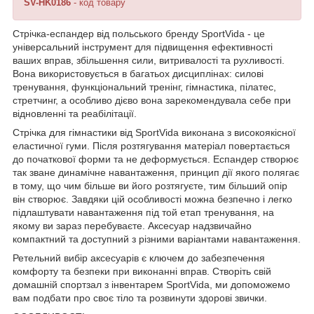
SV-HK0186
- код товару
Стрічка-еспандер від польського бренду
SportVida
- це
універсальний інструмент для підвищення ефективності
ваших вправ, збільшення сили, витривалості та рухливості.
Вона використовується в багатьох дисциплінах: силові
тренування, функціональний тренінг, гімнастика, пілатес,
стретчинг, а особливо дієво вона зарекомендувала себе при
відновленні та реабілітації.
Стрічка для гімнастики від
SportVida
виконана з високоякісної
еластичної гуми. Після розтягування матеріал повертається
до початкової форми та не деформується. Еспандер створює
так зване динамічне навантаження, принцип дії якого полягає
в тому, що чим більше ви його розтягуєте, тим більший опір
він створює. Завдяки цій особливості можна безпечно і легко
підлаштувати навантаження під той етап тренування, на
якому ви зараз перебуваєте. Аксесуар надзвичайно
компактний та доступний з різними варіантами навантаження.
Ретельний вибір аксесуарів є ключем до забезпечення
комфорту та безпеки при виконанні вправ. Створіть свій
домашній спортзал з інвентарем
SportVida
, ми допоможемо
вам подбати про своє тіло та розвинути здорові звички.