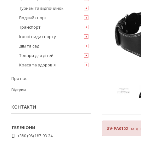
Туризм та відпочинок
Водний спорт
Транспорт
Ігрові види спорту
Дім та сад
Товари для дітей
Краса та здоров'я
Про нас
Відгуки
КОНТАКТИ
SV-PA0102
- код 
+380 (98) 187-93-24