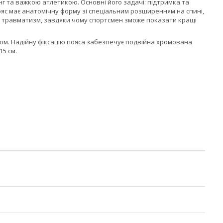
нг та важкою атлетикою. Основні його задачі: підтримка та
Пояс має анатомічну форму зі спеціальним розширенням на спині,
ує травматизм, завдяки чому спортсмен зможе показати кращі
м. Надійну фіксацію пояса забезпечує
подвійна хромована
15 см
.