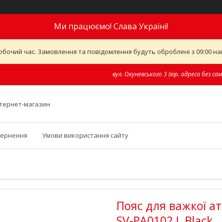
Ми працюємо! Слава Україні!
обочий час. Замовлення та повідомлення будуть оброблені з 09:00 най
вул. Окуневського 3 (юр. адреса без сам
інтернет-магазин
вернення
Умови використання сайту
Пояс для важкої а
SV-PA0102 L Black