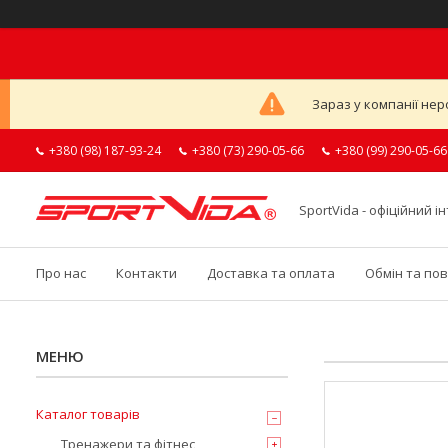
Зараз у компанії нер
+380 (98) 187-93-24
+380 (73) 290-05-66
+380 (99) 290-05-66
SportVida - офіційний 
Про нас
Контакти
Доставка та оплата
Обмін та по
Каталог товарів
Тренажери та фітнес