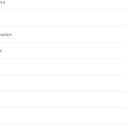
жка
 шкіра
г