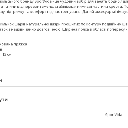
 польського бренду
SportVida
- це чудовий вибір для занять бодибілди
та і спини від перевантажень, стабілізація нижньої частини хребта. 
щу підтримку та комфорт під час тренувань. Даний аксесуар мініміз
 кількох шарів
натуральної шкіри
прошитих по контуру подвійним шво
даток є надзвичайно довговічною. Ширина пояса в області попереку -
мована пряжка
ов
 15 см
И
ути
SportVida