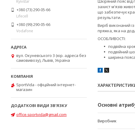
Шкіряний пояс від
Kyivstar
захист м'язів живо
+380 (73) 290-05-66
що забезпечує кра
Lifecell
результати.
+380 (99) 290-05-66
Виріб виконаний із
пряжка
, яка на до
Vodafone
ОСОБЛИВОСТІ:
подвійна хро
подвійний ш
вул. Окуневського 3 (юр. адреса без
ширина пояса:
самовивозу), Львів, Україна
SportVida - офіційний інтернет-
ХАРАКТЕРИСТИК
магазин
Основні атриб
office.sportvida@gmail.com
Виробник