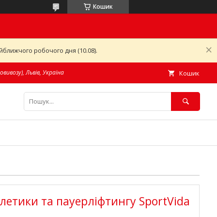
Кошик
ближчого робочого дня (10.08).
овивозу), Львів, Україна
Кошик
тлетики та пауерліфтингу SportVida