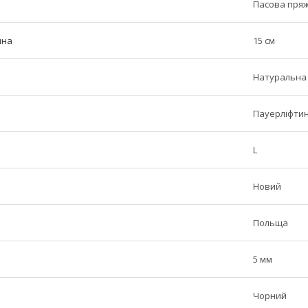
Пасова пря
ина
15 см
Натуральна
Пауерліфтин
L
Новий
Польща
5 мм
Чорний