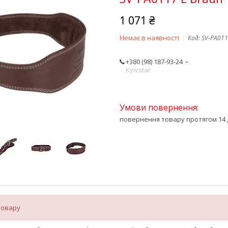
1 071 ₴
Немає в наявності
Код:
SV-PA01
+380 (98) 187-93-24
Kyivstar
повернення товару протягом 14 
товару