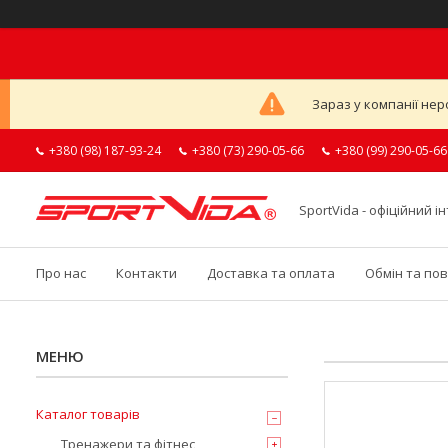
Зараз у компанії нер
+380 (98) 187-93-24
+380 (73) 290-05-66
+380 (99) 290-05-66
SportVida - офіційний 
Про нас
Контакти
Доставка та оплата
Обмін та по
Каталог товарів
Тренажери та фітнес