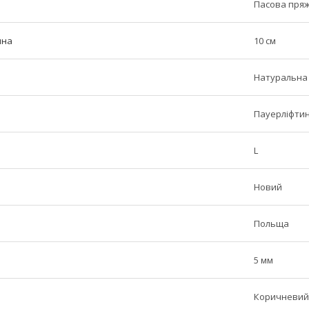
Пасова пря
ина
10 см
Натуральна
Пауерліфтин
L
Новий
Польща
5 мм
Коричневий