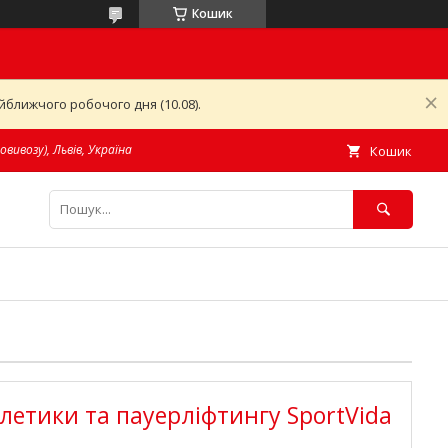
Кошик
ближчого робочого дня (10.08).
овивозу), Львів, Україна
Кошик
тлетики та пауерліфтингу SportVida