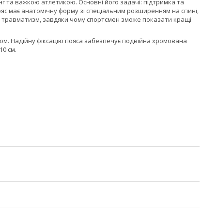
нг та важкою атлетикою. Основні його задачі: підтримка та
Пояс має анатомічну форму зі спеціальним розширенням на спині,
ує травматизм, завдяки чому спортсмен зможе показати кращі
м. Надійну фіксацію пояса забезпечує
подвійна хромована
10 см
.