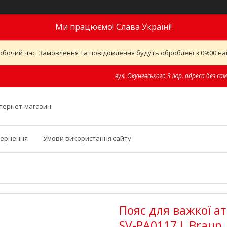
Ми працюємо! Слава Україні!
обочий час. Замовлення та повідомлення будуть оброблені з 09:00 най
вул. Окуневського 3 (юр. адреса без сам
інтернет-магазин
вернення
Умови використання сайту
Пояс для важкої а
SV-PA0117 L Braun