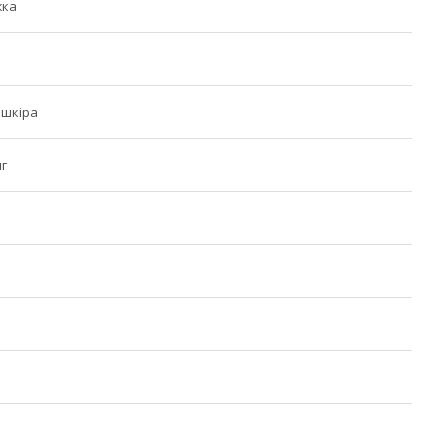
жка
 шкіра
г