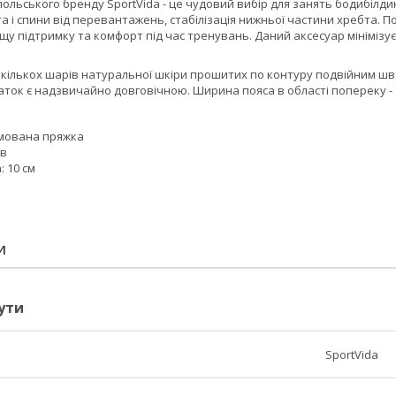
 польського бренду
SportVida
- це чудовий вибір для занять бодибілди
та і спини від перевантажень, стабілізація нижньої частини хребта. 
щу підтримку та комфорт під час тренувань. Даний аксесуар мініміз
 кількох шарів
натуральної шкіри
прошитих по контуру подвійним шво
даток є надзвичайно довговічною. Ширина пояса в області попереку -
мована пряжка
ов
 10 см
И
ути
SportVida