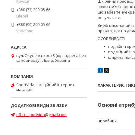
Шкіряний пояс від
Kyivstar
захист м'язів живо
+380 (73) 290-05-66
що забезпечує кра
Lifecell
результати.
+380 (99) 290-05-66
Виріб виконаний із
пряжка
, яка на до
Vodafone
ОСОБЛИВОСТІ:
подвійна хро
подвійний ш
вул. Окуневського 3 (юр. адреса без
ширина пояса:
самовивозу), Львів, Україна
SportVida - офіційний інтернет-
ХАРАКТЕРИСТИК
магазин
Основні атриб
office.sportvida@gmail.com
Виробник