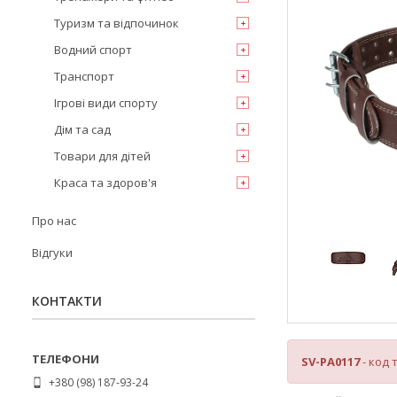
Туризм та відпочинок
Водний спорт
Транспорт
Ігрові види спорту
Дім та сад
Товари для дітей
Краса та здоров'я
Про нас
Відгуки
КОНТАКТИ
SV-PA0117
- код 
+380 (98) 187-93-24