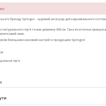
ару
ського бренду
Springos
- чудовий аксесуар для карнавального костюм
 з
натурального пір'я
та має довжину
600 см
. Така екзотична прикрас
винятковий смак.
своїм близьким казковий настрій із продукцією
Springos
!
см
уральне пір'я
И
ути