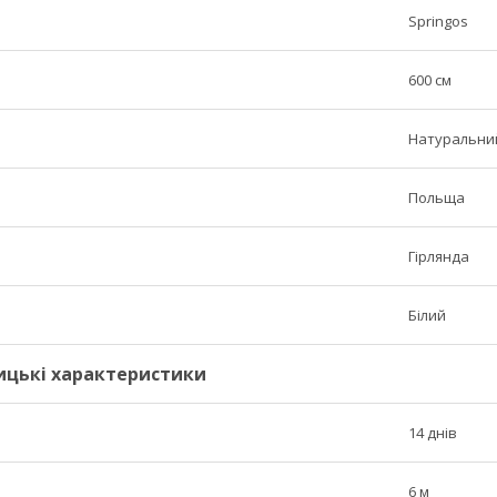
Springos
600 см
Натуральни
Польща
Гірлянда
Білий
ицькі характеристики
14 днів
6 м