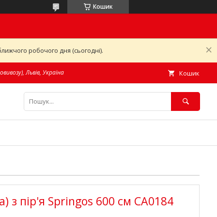
Кошик
лижчого робочого дня (сьогодні).
овивозу), Львів, Україна
Кошик
) з пір'я Springos 600 см CA0184