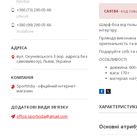
Kyivstar
+380 (73) 290-05-66
CA0184
- код тов
Lifecell
Шарф-боа від поль
+380 (99) 290-05-66
інтер'єру.
Vodafone
Гірлянда виконана
оригінальність та 
Подаруйте собі та 
вул. Окуневського 3 (юр. адреса без
ОСОБЛИВОСТІ:
самовивозу), Львів, Україна
довжина: 600 
вага: 170 г
матеріал: нат
SportVida - офіційний інтернет-
магазин
ХАРАКТЕРИСТИК
office.sportvida@gmail.com
Основні атриб