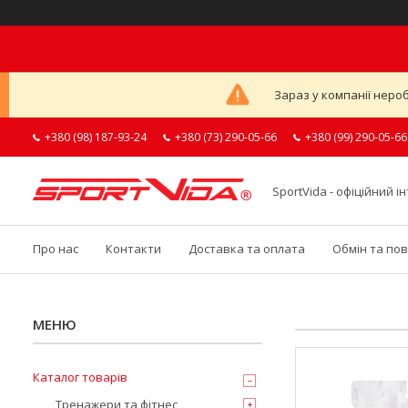
Зараз у компанії неро
+380 (98) 187-93-24
+380 (73) 290-05-66
+380 (99) 290-05-66
SportVida - офіційний 
Про нас
Контакти
Доставка та оплата
Обмін та по
Каталог товарів
Тренажери та фітнес