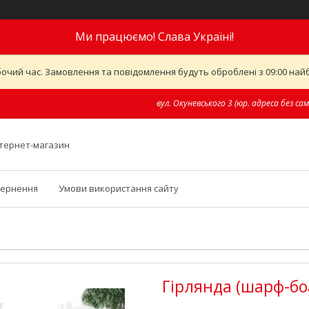
Ми працюємо! Слава Україні!
бочий час. Замовлення та повідомлення будуть оброблені з 09:00 найб
вул. Окуневського 3 (юр. адреса без сам
інтернет-магазин
вернення
Умови використання сайту
Гірлянда (шарф-боа