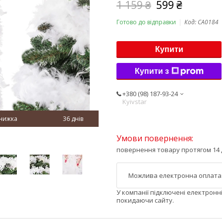
1 159 ₴
599 ₴
Готово до відправки
Код:
CA0184
Купити
Купити з
+380 (98) 187-93-24
Kyivstar
36 днів
повернення товару протягом 14 
У компанії підключені електронн
покидаючи сайту.