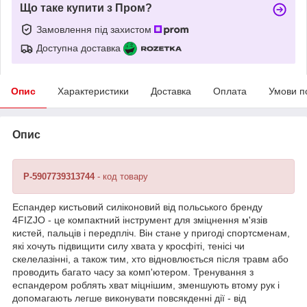
Що таке купити з Пром?
Замовлення під захистом
Доступна доставка
Опис
Характеристики
Доставка
Оплата
Умови п
Опис
P-5907739313744
- код товару
Еспандер кистьовий силіконовий від польського бренду
4FIZJO
- це компактний інструмент для зміцнення м'язів
кистей, пальців і передпліч. Він стане у пригоді спортсменам,
які хочуть підвищити силу хвата у кросфіті, тенісі чи
скелелазінні, а також тим, хто відновлюється після травм або
проводить багато часу за комп'ютером. Тренування з
еспандером роблять хват міцнішим, зменшують втому рук і
допомагають легше виконувати повсякденні дії - від