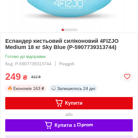
Еспандер кистьовий силіконовий 4FIZJO
Medium 18 кг Sky Blue (P-5907739313744)
Готово до відправки
Код: P-5907739313744
Роздріб
249
₴
412 ₴
Економія
163 ₴
Залишилось
24 дні
Купити
або
Купити з