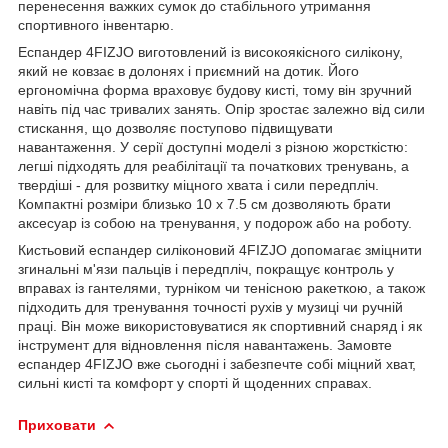
перенесення важких сумок до стабільного утримання
спортивного інвентарю.
Еспандер
4FIZJO
виготовлений із високоякісного силікону,
який не ковзає в долонях і приємний на дотик. Його
ергономічна форма враховує будову кисті, тому він зручний
навіть під час тривалих занять. Опір зростає залежно від сили
стискання, що дозволяє поступово підвищувати
навантаження. У серії доступні моделі з різною жорсткістю:
легші підходять для реабілітації та початкових тренувань, а
твердіші - для розвитку міцного хвата і сили передпліч.
Компактні розміри близько 10 x 7.5 см дозволяють брати
аксесуар із собою на тренування, у подорож або на роботу.
Кистьовий еспандер силіконовий
4FIZJO
допомагає зміцнити
згинальні м'язи пальців і передпліч, покращує контроль у
вправах із гантелями, турніком чи тенісною ракеткою, а також
підходить для тренування точності рухів у музиці чи ручній
праці. Він може використовуватися як спортивний снаряд і як
інструмент для відновлення після навантажень. Замовте
еспандер
4FIZJO
вже сьогодні і забезпечте собі міцний хват,
сильні кисті та комфорт у спорті й щоденних справах.
Приховати