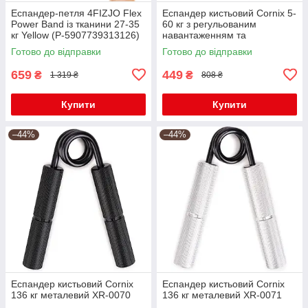
Еспандер-петля 4FIZJO Flex
Еспандер кистьовий Cornix 5-
Power Band із тканини 27-35
60 кг з регульованим
кг Yellow (P-5907739313126)
навантаженням та
електронним лічильником
Готово до відправки
Готово до відправки
XR-0281 White
659
449
₴
₴
1 319 ₴
808 ₴
Купити
Купити
–44%
–44%
Еспандер кистьовий Cornix
Еспандер кистьовий Cornix
136 кг металевий XR-0070
136 кг металевий XR-0071