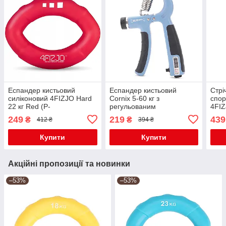
Еспандер кистьовий
Еспандер кистьовий
Стрі
силіконовий 4FIZJO Hard
Cornix 5-60 кг з
спор
22 кг Red (P-
регульованим
4FIZ
5907739313751)
навантаженням та
cм 2
249
219
439
₴
₴
412 ₴
394 ₴
лічильником XR-0267 Sky
590
Blue/Black
Купити
Купити
Акційні пропозиції та новинки
–53%
–53%