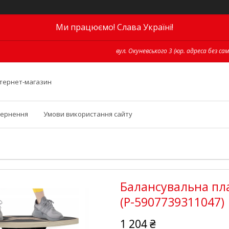
Ми працюємо! Слава Україні!
вул. Окуневського 3 (юр. адреса без сам
інтернет-магазин
вернення
Умови використання сайту
Балансувальна пла
(P-5907739311047)
1 204 ₴