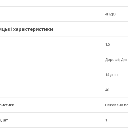
4FIZJO
ицькі характеристики
1.5
Дорослі; Дит
14 днів
40
ристики
Нековзна по
і, шт
1