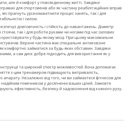
ти, але й комфорт у повсякденному житті. Завдяки
ограмах для спортсменів або як частину реабілітаційних вправ
, які прагнуть урізноманітнити процес занять, так і для
абільністю і силою.
зпечує довговічність і стійкість до навантажень. Діаметр
і стоячи, так і для роботи руками чи ногами під час силових
икористовувати у будь-якому місці. При цьому максимальне
истувачів. Верхня частина має спеціальне антиковзне
оляє комфортно займатися за будь-яких обставин. Завдяки
ними, а сам диск добре підходить для використання як у
конструкції та широкий спектр можливостей. Вона допомагає
 заняття з цим тренажером підвищують витривалість,
 апарату. Незалежно від того, чи ви займаєтеся фітнесом для
е надійним помічником у досягненні ваших цілей. Замовте
днують ефективність, безпеку й задоволення від кожного руху.