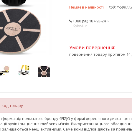
Немає в наявності
Код:
P-59077
+380 (98) 187-93-24
Kyivstar
повернення товару протягом 14 
- код товару
тформа від польського бренду
4FIZJO
у формі дерев'яного диска - це
ації рухів і зміцнення глибоких м'язів. Використання цього обладнання
 залишаються менш активними. Саме вони відповідають за правильну 