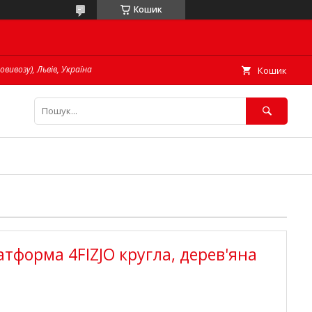
Кошик
овивозу), Львів, Україна
Кошик
тформа 4FIZJO кругла, дерев'яна