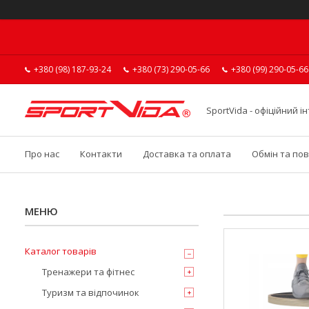
+380 (98) 187-93-24
+380 (73) 290-05-66
+380 (99) 290-05-66
SportVida - офіційний 
Про нас
Контакти
Доставка та оплата
Обмін та по
Каталог товарів
Тренажери та фітнес
Туризм та відпочинок