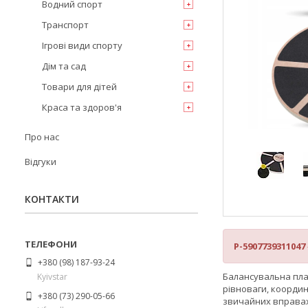
Водний спорт
Транспорт
Ігрові види спорту
Дім та сад
Товари для дітей
Краса та здоров'я
Про нас
Відгуки
КОНТАКТИ
P-5907739311047
+380 (98) 187-93-24
Балансувальна пла
Kyivstar
рівноваги, координ
+380 (73) 290-05-66
звичайних вправах