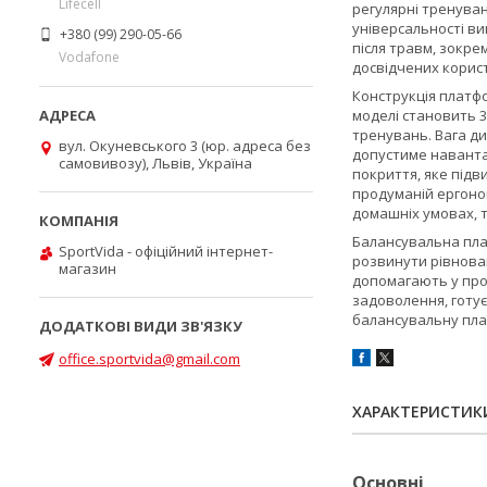
Lifecell
регулярні тренува
універсальності ви
+380 (99) 290-05-66
після травм, зокрем
Vodafone
досвідчених корист
Конструкція плат
моделі становить 38
тренувань. Вага ди
вул. Окуневського 3 (юр. адреса без
допустиме навантаж
самовивозу), Львів, Україна
покриття, яке підв
продуманій ергоном
домашніх умовах, т
Балансувальна пл
SportVida - офіційний інтернет-
розвинути рівноваг
магазин
допомагають у про
задоволення, готує
балансувальну пл
office.sportvida@gmail.com
ХАРАКТЕРИСТИК
Основні