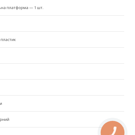
на платформа — 1 шт.
 пластик
и
рний
КНОПКА
ЗВ'ЯЗКУ