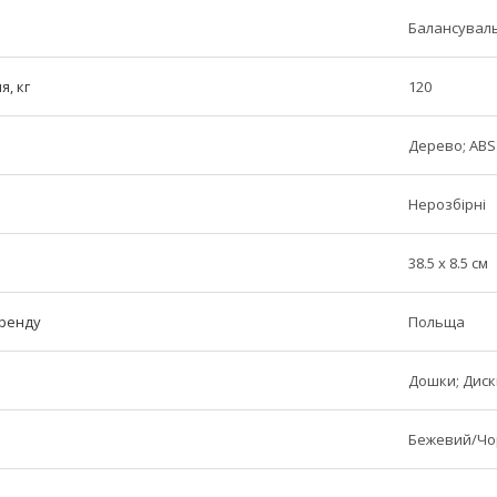
Балансуваль
, кг
120
Дерево; ABS
Нерозбірні
38.5 x 8.5 см
бренду
Польща
Дошки; Диск
Бежевий/Чо