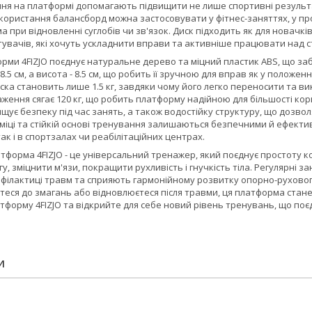
ння на платформі допомагають підвищити не лише спортивні результа
користання балансборд можна застосовувати у фітнес-заняттях, у пр
а при відновленні суглобів чи зв'язок. Диск підходить як для новачків
увачів, які хочуть ускладнити вправи та активніше працювати над ст
форми
4FIZJO
поєднує натуральне дерево та міцний пластик ABS, що забе
.5 см, а висота - 8.5 см, що робить її зручною для вправ як у положенн
ска становить лише 1.5 кг, завдяки чому його легко переносити та в
ення сягає 120 кг, що робить платформу надійною для більшості кор
ищує безпеку під час занять, а також водостійку структуру, що дозв
іці та стійкій основі тренування залишаються безпечними й ефектив
ак і в спортзалах чи реабілітаційних центрах.
атформа
4FIZJO
- це універсальний тренажер, який поєднує простоту 
у, зміцнити м'язи, покращити рухливість і гнучкість тіла. Регулярні
філактиці травм та сприяють гармонійному розвитку опорно-рухового
теся до змагань або відновлюєтеся після травми, ця платформа стан
атформу
4FIZJO
та відкрийте для себе новий рівень тренувань, що поє
И