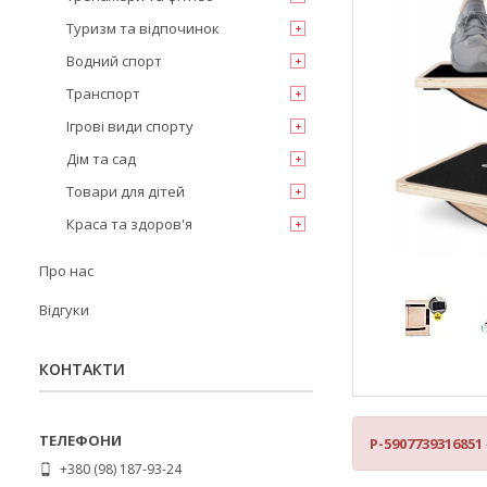
Туризм та відпочинок
Водний спорт
Транспорт
Ігрові види спорту
Дім та сад
Товари для дітей
Краса та здоров'я
Про нас
Відгуки
КОНТАКТИ
P-5907739316851
+380 (98) 187-93-24