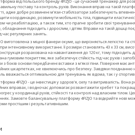
тформа від польського бренду
4FIZJO
- це сучасний тренажер для розви
авильну поставу та контроль рухів. Виконання вправ на такій платфор
ті, адже добре розвинені м'язи-стабілізатори забезпечують впевнен
ти координацію, розвинути мобільність тіла, підвищити еластичність
м чи реабілітацією, а також тим, хто прагне зробити свої тренуванн
, обладнання підходить і дорослим, і дітям. Вправи на такій дошці поє
д час регулярних занять.
JO
виготовлена з міцної фанери окуме, що вирізняється легкістю та ст
при інтенсивному використанні. Її розміри становлять 43 x 33 см, вис
 Конструкція розрахована на навантаження до 120 кг, тому підходить д
а гумовим покриттям, яке забезпечує стійкість під час рухів і запо
 з боків основи передбачені вставки з м'якої піни. Поверхня має а
ичайних шкарпетках, не хвилюючись про безпеку. Завдяки поєднанню н
ель вважається оптимальною для тренувань як вдома, так і у спортив
атформа
4FIZJO
- це інвестиція у здоров'я, силу та витривалість. Вона
них вправах, і водночас допомагає розвантажити хребет та покращ
грес у координації рухів, стійкості та контролі над власним тілом. Ц
ннях. Замовте балансувальну платформу
4FIZJO
та відкрийте нові мож
орми простішим і результативнішим.
И