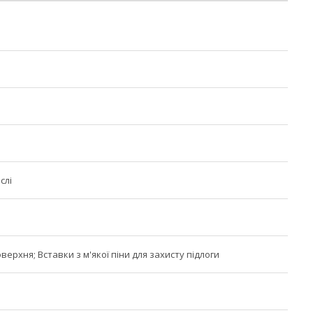
слі
ерхня; Вставки з м'якої піни для захисту підлоги