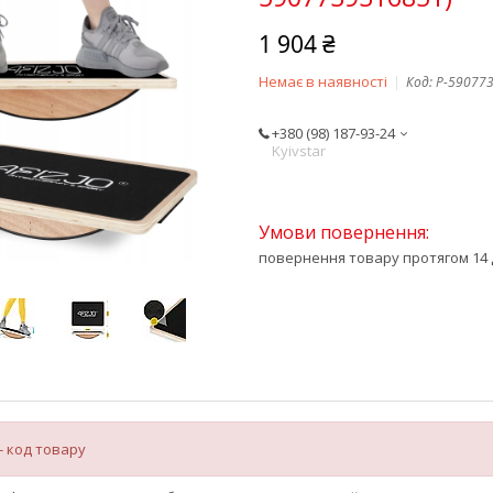
1 904 ₴
Немає в наявності
Код:
P-59077
+380 (98) 187-93-24
Kyivstar
повернення товару протягом 14 
- код товару