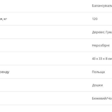
Балансуваль
, кг
120
Дерево; Гума
Нерозбірні
43 x 33 x 8 см
бренду
Польща
Дошки
Бежевий/Чо