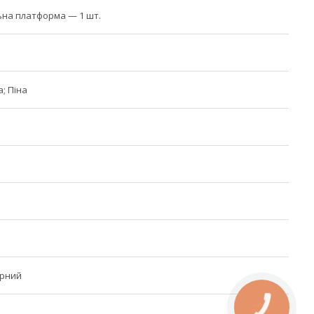
на платформа — 1 шт.
; Піна
рний
КНОПКА
ЗВ'ЯЗКУ