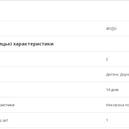
4FIZJO
ицькі характеристики
2
Дитячі; Доро
14 днів
ристики
Нековзна пов
і, шт
1