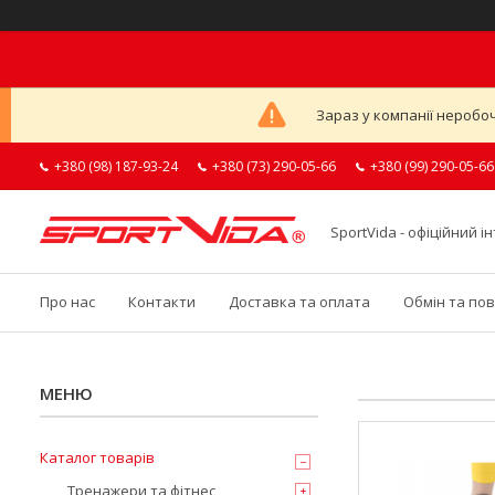
Зараз у компанії неробоч
+380 (98) 187-93-24
+380 (73) 290-05-66
+380 (99) 290-05-66
SportVida - офіційний 
Про нас
Контакти
Доставка та оплата
Обмін та по
Каталог товарів
Тренажери та фітнес