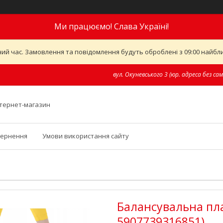
Ми працюємо! Слава Україні!
ий час. Замовлення та повідомлення будуть оброблені з 09:00 найближ
вул. Окуневського 3 (юр. адреса без сам
інтернет-магазин
вернення
Умови використання сайту
Балансувальна пла
5907739316851)