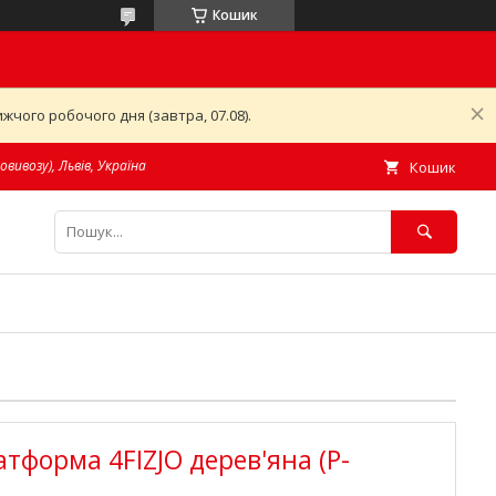
Кошик
чого робочого дня (завтра, 07.08).
овивозу), Львів, Україна
Кошик
тформа 4FIZJO дерев'яна (P-