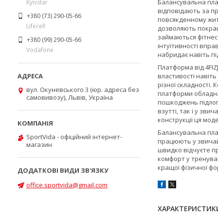
Балансувальна пла
Kyivstar
відповідають за пр
+380 (73) 290-05-66
повсякденному жит
Lifecell
дозволяють покращи
займаються фітнесо
+380 (99) 290-05-66
інтуїтивності вправ
Vodafone
набридає навіть пі
Платформа від
4FIZ
властивості навіть 
різної складності.
вул. Окуневського 3 (юр. адреса без
платформи обладнан
самовивозу), Львів, Україна
пошкоджень підлоги
взутті, так і у зв
конструкції ця мод
Балансувальна пл
SportVida - офіційний інтернет-
працюють у звичай
магазин
швидко відчуєте про
комфорт у тренува
кращої фізичної ф
office.sportvida@gmail.com
ХАРАКТЕРИСТИК