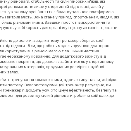
тку рівноваги, стабільності та сили глибоких м'язів, які
мі допомагає не лише у спортивній підготовці, але й у
ість у кожному русі. Заняття з балансувальною платформою
 і витривалість. Вона стане у пригоді спортсменам, людям, які
я більш різноманітними. Завдяки простоті використання та
днують у собі користь для організму і цікаву активність, яка не
ійкістю до вологи, завдяки чому тренажер зберігає свої
ота від підлоги - 8 см, що робить модель зручною для вправ
ля користувачів із різною масою тіла. Нижня частина
бігає небажаному ковзанню. Для додаткового захисту від
нтиковзне покриття, що дозволяє займатися як у спортивному
атуральних матеріалів, продуманих розмірів і надійної
них залах.
 робить тренування комплексними, адже активує м'язи, які рідко
ити поставу. Використовуючи цей тренажер регулярно, ви
ей тренажер підходить усім, хто цінує ефективність, безпеку та
ливості для розвитку сили й рівноваги, роблячи свій шлях до