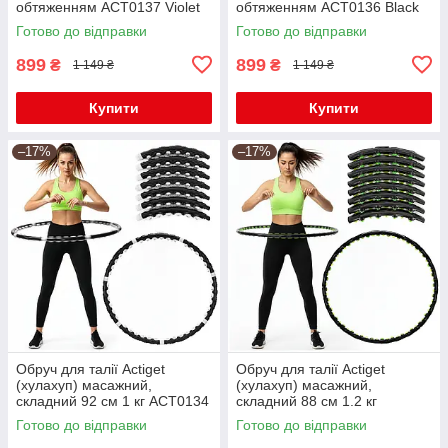
обтяженням ACT0137 Violet
обтяженням ACT0136 Black
Готово до відправки
Готово до відправки
899
899
₴
₴
1 149 ₴
1 149 ₴
Купити
Купити
–17%
–17%
Обруч для талії Actiget
Обруч для талії Actiget
(хулахуп) масажний,
(хулахуп) масажний,
складний 92 см 1 кг ACT0134
складний 88 см 1.2 кг
Black
ACT0135 Black
Готово до відправки
Готово до відправки