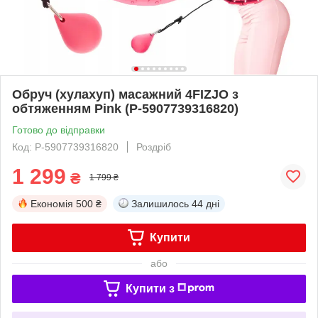
Обруч (хулахуп) масажний 4FIZJO з
обтяженням Pink (P-5907739316820)
Готово до відправки
Код: P-5907739316820
Роздріб
1 299
₴
1 799 ₴
Економія
500 ₴
Залишилось
44 дні
Купити
або
Купити з