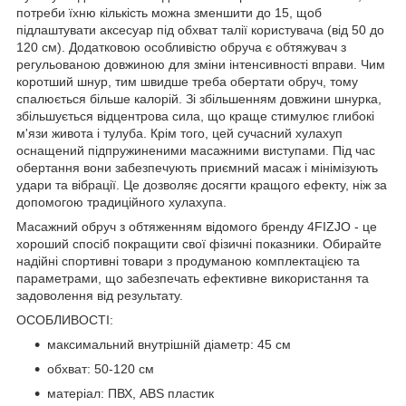
потреби їхню кількість можна зменшити до 15, щоб
підлаштувати аксесуар під обхват талії користувача (від 50 до
120 см). Додатковою особливістю обруча є обтяжувач з
регульованою довжиною для зміни інтенсивності вправи. Чим
коротший шнур, тим швидше треба обертати обруч, тому
спалюється більше калорій. Зі збільшенням довжини шнурка,
збільшується відцентрова сила, що краще стимулює глибокі
м'язи живота і тулуба. Крім того, цей сучасний хулахуп
оснащений підпружиненими масажними виступами. Під час
обертання вони забезпечують приємний масаж і мінімізують
удари та вібрації. Це дозволяє досягти кращого ефекту, ніж за
допомогою традиційного хулахупа.
Масажний обруч з обтяженням відомого бренду
4FIZJO
- це
хороший спосіб покращити свої фізичні показники. Обирайте
надійні спортивні товари з продуманою комплектацією та
параметрами, що забезпечать ефективне використання та
задоволення від результату.
ОСОБЛИВОСТІ:
максимальний внутрішній діаметр: 45 см
обхват: 50-120 см
матеріал: ПВХ, ABS пластик