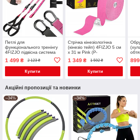
Петлі для
Стрічка кінезіологічна
Обру
функціонального тренінгу
(кінезіо тейп) 4FIZJO 5 см
(хул
4FIZJO підвісна система
x 31 м Pink (P-
обт
Black/Pink (P-
5905973405553)
Blac
1 499
1 349
899
₴
₴
2 123 ₴
1 592 ₴
5907739314109)
Купити
Купити
Акційні пропозиції та новинки
–34%
–34%