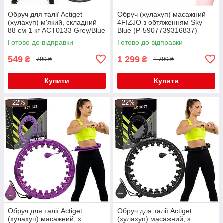
Обруч для талії Actiget
Обруч (хулахуп) масажний
(хулахуп) м'який, складний
4FIZJO з обтяженням Sky
88 см 1 кг ACT0133 Grey/Blue
Blue (P-5907739316837)
Готово до відправки
Готово до відправки
549
1 299
₴
₴
799 ₴
1 799 ₴
Купити
Купити
–22%
–22%
Обруч для талії Actiget
Обруч для талії Actiget
(хулахуп) масажний, з
(хулахуп) масажний, з