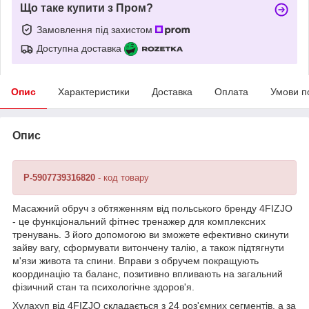
Що таке купити з Пром?
Замовлення під захистом
Доступна доставка
Опис
Характеристики
Доставка
Оплата
Умови п
Опис
P-5907739316820
- код товару
Масажний обруч з обтяженням від польського бренду
4FIZJO
- це функціональний фітнес тренажер для комплексних
тренувань. З його допомогою ви зможете ефективно скинути
зайву вагу, сформувати витончену талію, а також підтягнути
м'язи живота та спини. Вправи з обручем покращують
координацію та баланс, позитивно впливають на загальний
фізичний стан та психологічне здоров'я.
Хулахуп від
4FIZJO
складається з 24 роз'ємних сегментів, а за