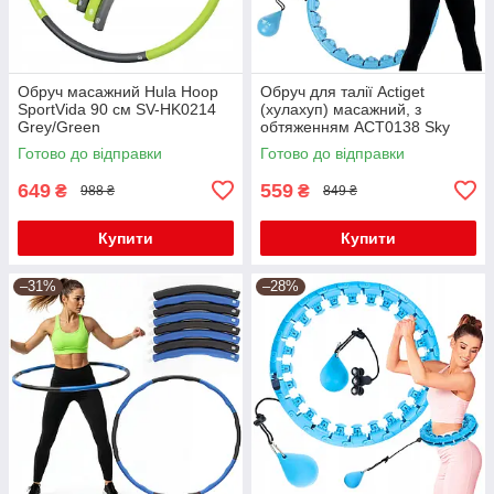
Обруч масажний Hula Hoop
Обруч для талії Actiget
SportVida 90 см SV-HK0214
(хулахуп) масажний, з
Grey/Green
обтяженням ACT0138 Sky
Blue
Готово до відправки
Готово до відправки
649
559
₴
₴
988 ₴
849 ₴
Купити
Купити
–31%
–28%