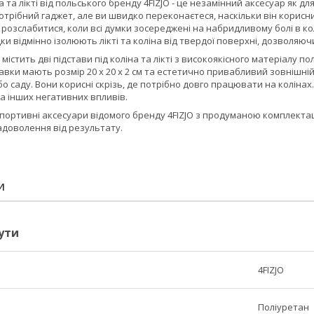
а та лікті від польського бренду
4FIZJO
- це незамінний аксесуар як дл
отрібний гаджет, але ви швидко переконаєтеся, наскільки він корисни
 розслабитися, коли всі думки зосереджені на набридливому болі в колі
ки відмінно ізолюють лікті та коліна від твердої поверхні, дозволя
містить дві підстави під коліна та лікті з високоякісного матеріалу п
вки мають розмір 20 x 20 x 2 см та естетично привабливий зовнішній
або саду. Вони корисні скрізь, де потрібно довго працювати на коліна
та інших негативних впливів.
спортивні аксесуари відомого бренду
4FIZJO
з продуманою комплектац
адоволення від результату.
И
ути
4FIZJO
Поліуретан