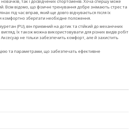
я новачків, так і досвідчених спортсменів. Хоча спершу може
й. Всім відомо, що фізичні тренування добре знімають стрес та
нах під час вправ, який ще довго відчувається після їх
ючи комфортно зберігати необхідне положення.
оліуретан (PU), він приємний на дотик та стійкий до механічних
 вигляд. Їх також можна використовувати для різних видів робіт
х. Аксесуар не тільки забезпечить комфорт, але й захистить
ією та параметрами, що забезпечать ефективне