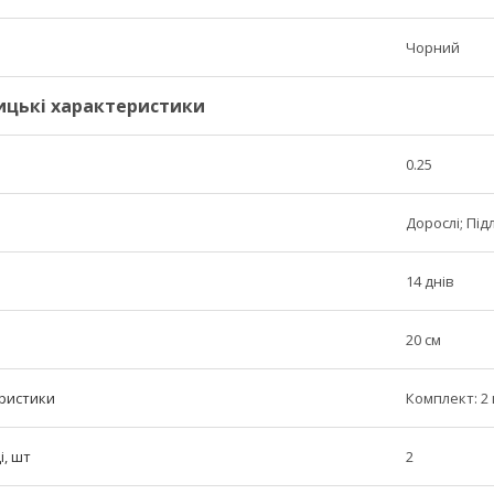
Чорний
ицькі характеристики
0.25
Дорослі; Підл
14 днів
20 см
ристики
Комплект: 2
і, шт
2