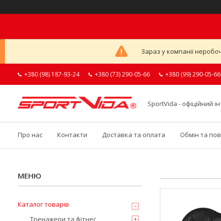
Зараз у компанії неробоч
+380 (98) 187-93-24
+380 (73) 290-05-66
+380 (99) 290-05-66
SportVida - офіційний 
Про нас
Контакти
Доставка та оплата
Обмін та по
Каталог товарів
Тренажери та фітнес