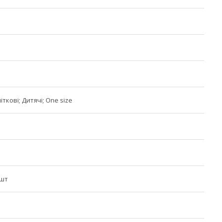
іткові; Дитячі; One size
 шт