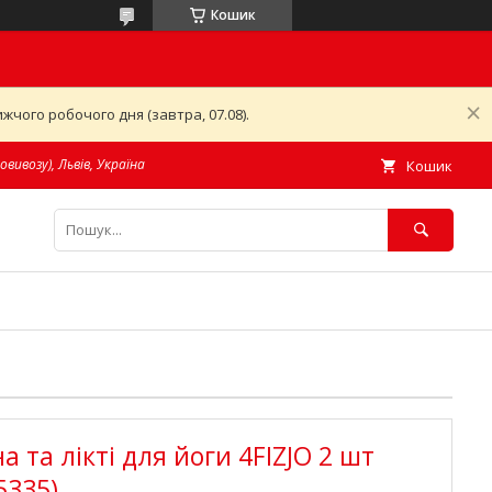
Кошик
чого робочого дня (завтра, 07.08).
овивозу), Львів, Україна
Кошик
а та лікті для йоги 4FIZJO 2 шт
5335)