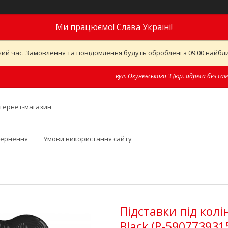
Ми працюємо! Слава Україні!
ий час. Замовлення та повідомлення будуть оброблені з 09:00 найближ
вул. Окуневського 3 (юр. адреса без сам
інтернет-магазин
вернення
Умови використання сайту
Підставки під колін
Black (P-590773931