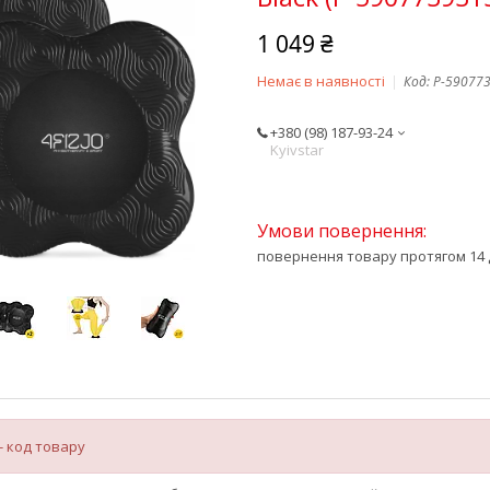
1 049 ₴
Немає в наявності
Код:
P-59077
+380 (98) 187-93-24
Kyivstar
повернення товару протягом 14 
- код товару