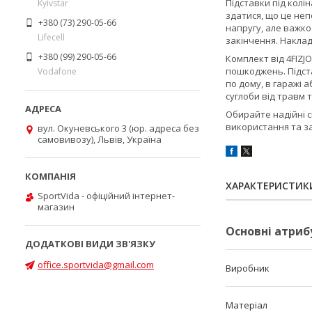
Підставки під колін
Kyivstar
здатися, що це неп
+380 (73) 290-05-66
напругу, але важко
Lifecell
закінчення. Наклад
+380 (99) 290-05-66
Комплект від
4FIZJO
пошкоджень. Підста
Vodafone
по дому, в гаражі 
суглоби від травм 
Обирайте надійні 
використання та з
вул. Окуневського 3 (юр. адреса без
самовивозу), Львів, Україна
ХАРАКТЕРИСТИК
SportVida - офіційний інтернет-
магазин
Основні атриб
office.sportvida@gmail.com
Виробник
Матеріал