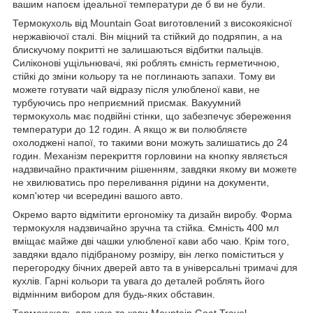
вашим напоєм ідеальної температури де б ви не були.
Термокухоль від
Mountain Goat
виготовлений з високоякісної
нержавіючої сталі. Він міцний та стійкий до подряпин, а на
блискучому покритті не залишаються відбитки пальців.
Силіконові ущільнювачі, які роблять ємність герметичною,
стійкі до зміни кольору та не поглинають запахи. Тому ви
можете готувати чай відразу після улюбленої кави, не
турбуючись про неприємний присмак. Вакуумний
термокухоль має подвійні стінки, що забезпечує збереження
температури до 12 годин. А якщо ж ви полюбляєте
охолоджені напої, то такими вони можуть залишатись до 24
годин. Механізм перекриття горловини на кнопку являється
надзвичайно практичним рішенням, завдяки якому ви можете
не хвилюватись про переливання рідини на документи,
комп'ютер чи всередині вашого авто.
Окремо варто відмітити ергономіку та дизайн виробу. Форма
термокухля надзвичайно зручна та стійка. Ємність 400 мл
вміщає майже дві чашки улюбленої кави або чаю. Крім того,
завдяки вдало підібраному розміру, він легко поміститься у
перегородку бічних дверей авто та в універсальні тримачі для
кухлів. Гарні кольори та увага до деталей роблять його
відмінним вибором для будь-яких обставин.
Термокухоль для чаю та кави
Mountain Goat
Travel