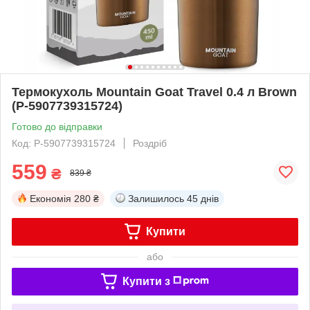
Термокухоль Mountain Goat Travel 0.4 л Brown
(P-5907739315724)
Готово до відправки
Код: P-5907739315724
Роздріб
559
₴
839 ₴
Економія
280 ₴
Залишилось
45 днів
Купити
або
Купити з