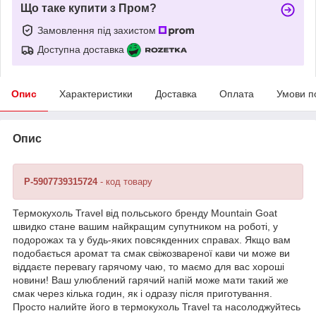
Що таке купити з Пром?
Замовлення під захистом
Доступна доставка
Опис
Характеристики
Доставка
Оплата
Умови п
Опис
P-5907739315724
- код товару
Термокухоль Travel від польського бренду
Mountain Goat
швидко стане вашим найкращим супутником на роботі, у
подорожах та у будь-яких повсякденних справах. Якщо вам
подобається аромат та смак свіжозвареної кави чи може ви
віддаєте перевагу гарячому чаю, то маємо для вас хороші
новини! Ваш улюблений гарячий напій може мати такий же
смак через кілька годин, як і одразу після приготування.
Просто налийте його в термокухоль Travel та насолоджуйтесь