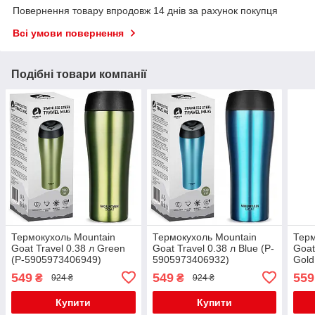
Повернення товару впродовж 14 днів за рахунок покупця
Всі умови повернення
Подібні товари компанії
Термокухоль Mountain
Термокухоль Mountain
Терм
Goat Travel 0.38 л Green
Goat Travel 0.38 л Blue (P-
Goat
(P-5905973406949)
5905973406932)
Gold
549
549
559
₴
₴
924 ₴
924 ₴
Купити
Купити