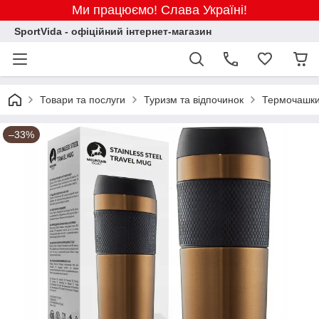
Ми працюємо! Слава Україні!
SportVida - офіційний інтернет-магазин
Товари та послуги
Туризм та відпочинок
Термочашк
–33%