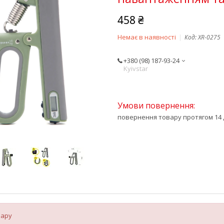
458 ₴
Немає в наявності
Код:
XR-0275
+380 (98) 187-93-24
Kyivstar
повернення товару протягом 14 
вару