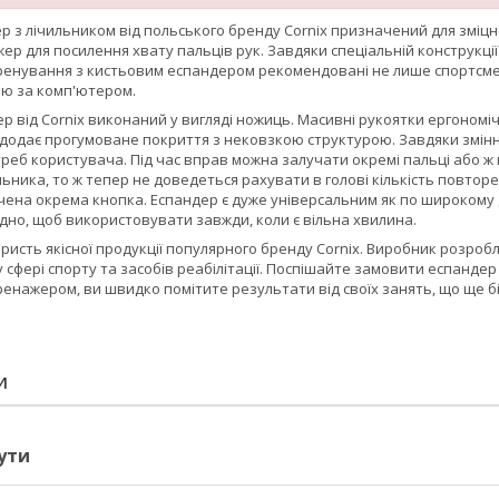
р з лічильником від польського бренду
Cornix
призначений для зміцне
р для посилення хвату пальців рук. Завдяки спеціальній конструкції
Тренування з кистьовим еспандером рекомендовані не лише спортсмен
ою за комп'ютером.
ер від
Cornix
виконаний у вигляді ножиць. Масивні рукоятки ергономічн
 додає прогумоване покриття з нековзкою структурою. Завдяки змін
реб користувача. Під час вправ можна залучати окремі пальці або ж
ьника, то ж тепер не доведеться рахувати в голові кількість повтор
ена окрема кнопка. Еспандер є дуже універсальним як по широкому д
дно, щоб використовувати завжди, коли є вільна хвилина.
ористь якісної продукції популярного бренду
Cornix
. Виробник розроб
 сфері спорту та засобів реабілітації. Поспішайте замовити еспанд
енажером, ви швидко помітите результати від своїх занять, що ще 
И
ути