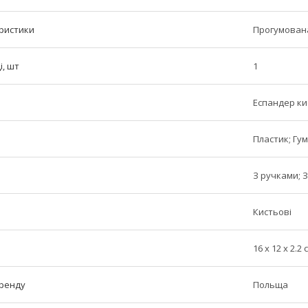
ристики
Прогумован
і, шт
1
Еспандер ки
Пластик; Гум
З ручками; 
Кистьові
16 x 12 x 2.2 
бренду
Польща