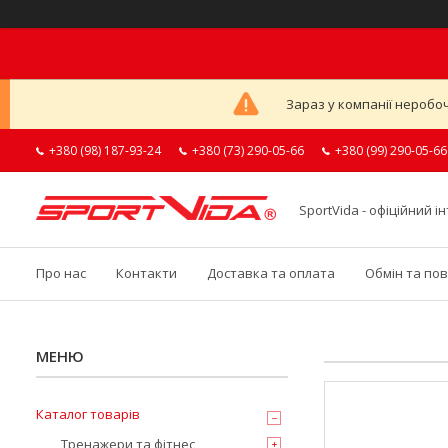
Зараз у компанії неробоч
+380 (98) 187-93-24
+380 (73) 290-05-66
+380 (99) 290-05-66
SportVida - офіційний 
Про нас
Контакти
Доставка та оплата
Обмін та по
Каталог товарів
Тренажери та фітнес