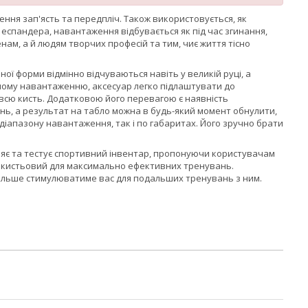
ння зап'ясть та передпліч. Також використовується, як
 еспандера, навантаження відбувається як під час згинання,
ам, а й людям творчих професій та тим, чиє життя тісно
ої форми відмінно відчуваються навіть у великій руці, а
ному навантаженню, аксесуар легко підлаштувати до
 всю кисть. Додатковою його перевагою є наявність
ень, а результат на табло можна в будь-який момент обнулити,
іапазону навантаження, так і по габаритах. Його зручно брати
ляє та тестує спортивний інвентар, пропонуючи користувачам
ер кистьовий для максимально ефективних тренувань.
більше стимулюватиме вас для подальших тренувань з ним.