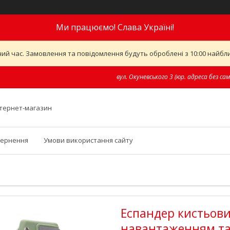
Ми працюємо! Слава Україні!
ий час. Замовлення та повідомлення будуть оброблені з 10:00 найближ
вул. Окуневського 3 (юр. адреса без сам
інтернет-магазин
вернення
Умови використання сайту
Еспандер кистьови
навантаженням та