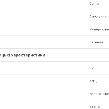
Cornix
Стиснення
Універсаль
Зелений
ицькі характеристики
0.25
Кліщі
Дорослі; Підл
14 днів