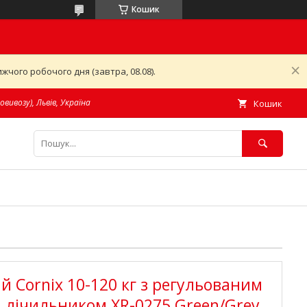
Кошик
чого робочого дня (завтра, 08.08).
овивозу), Львів, Україна
Кошик
й Cornix 10-120 кг з регульованим
 лічильником XR-0275 Green/Grey