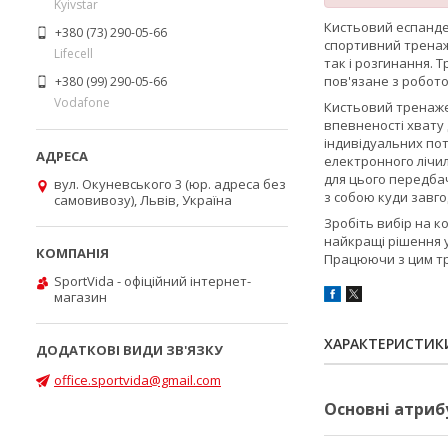
Kyivstar
Кистьовий еспанде
+380 (73) 290-05-66
спортивний тренаже
Lifecell
так і розгинання. 
пов'язане з робот
+380 (99) 290-05-66
Vodafone
Кистьовий тренаж
впевненості хвату
індивідуальних пот
електронного лічил
для цього передбач
вул. Окуневського 3 (юр. адреса без
з собою куди завго
самовивозу), Львів, Україна
Зробіть вибір на к
найкращі рішення у
Працюючи з цим тр
SportVida - офіційний інтернет-
магазин
ХАРАКТЕРИСТИК
office.sportvida@gmail.com
Основні атриб