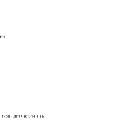
ний
іткові; Дитячі; One size