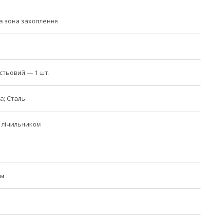
а зона захоплення
стьовий — 1 шт.
а; Сталь
З лічильником
см