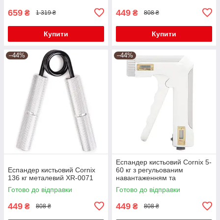
659
449
₴
₴
1 319 ₴
808 ₴
Купити
Купити
–44%
–44%
Еспандер кистьовий Cornix 5-
Еспандер кистьовий Cornix
60 кг з регульованим
136 кг металевий XR-0071
навантаженням та
електронним лічильником
Готово до відправки
Готово до відправки
XR-0281 White
449
449
₴
₴
808 ₴
808 ₴