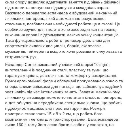
сили опору дозволяє адаптувати заняття під рівень фізичної
підготовки та поступово підвищувати складність вправ.
Важливою перевагою еспандера є вбудований механічний
лічильник повторень, який автоматично рахує кожне
стиснення, позбавляючи необхідності робити це в голові. Це
особливо зручно для тих, хто хоче зосередитися на техніці
виконання вправ і підтримувати максимальну концентрацію.
Така функціональність робить тренажер ідеальним для
спортсменів силових дисциплін, борців, скелелазів,
музикантів, геймерів та всіх, хто хоче розвивати силу хвата та
витривалість рук.
Еспандер
Cornix
виконаний у класичній формі "кліщів" і
виготовлений із поєднання сталі, пластику та гуми, що
гарантує міцність, довговічність та комфорт у використанні.
Ручки ергономічної форми обладнані прогумованою зоною та
спеціальними виїмками для пальців, що забезпечує надійний
хват навіть під час інтенсивних занять. Завдяки механічному
лічильнику ви завжди можете точно знати кількість повторень,
а для обнулення передбачена спеціальна кнопка, що робить
підрахунок максимально простим і зручним. Розміри
пристрою становлять 15 x 9 x 2 см, що робить його
компактним і легким для транспортування. Вага еспандера
лише 160 г, тому його легко брати з собою у спортзал, на