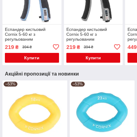
Еспандер кистьовий
Еспандер кистьовий
Еспа
Cornix 5-60 кг з
Cornix 5-60 кг з
Corn
регульованим
регульованим
регу
навантаженням та
навантаженням та
нава
219
219
449
₴
₴
394 ₴
394 ₴
лічильником XR-0267 Sky
лічильником XR-0268
елек
Blue/Black
Grey/Black
XR-0
Купити
Купити
Акційні пропозиції та новинки
–53%
–53%