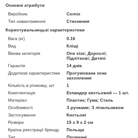
Основні атрибути
Виробник
Cornix
Тип навантаження
Стиснення
Користувальницькі характеристики
Вага (кг)
0.16
Вид
Кліщі
Вікова категорія
One size; Дорослі;
Підліткові; Дитячі
Гарантія
14 днів
Додаткові характеристики
Прогумована зона
захоплення
Кількість в упаковці, шт
1
Комплектація
Еспандер кистьовий — 1 шт.
Матеріал
Пластик; Гума; Сталь
Особливості
З ручками; З лічильником
Застосування
Кистьові
Розміри
15 x 9 x 2 см
Країна реєстрації бренду
Польща
Тип
Пружинні