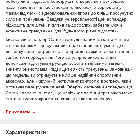
роботу чи в подорож. Конструкція створює контрольоване
навантаження під час стискання, яке можна варіювати у
межах від легких відновлювальних вправ до більш просунутих
силових тренувань. Завдяки універсальності цей еспандер
підходить для дітей, підлітків та дорослих, забезпечуючи
ефективне тренування для будь-якого рівня підготовки.
Кистьовий еспандер
Cornix
із регульованим навантаженням
та лічильником - це сучасний і практичний інструмент для
розвитку сили, витривалості та профілактики перевантажень у
зап'ястях і передпліччі. Його регулярне використання
допоможе підготувати руки до роботи з великими вагами,
знизити ризик травм і підвищити якість тренувань. Замовивши
цю модель, ви отримуєте не лише надійний спортивний
аксесуар, але й зручний інструмент контролю прогресу, який
мотивуватиме рухатися далі. Оберіть кистьовий еспандер від
Cornix
і переконайтеся, що навіть компактний тренажер може
стати потужним кроком до сильних і витривалих рук.
Приховати
Характеристики