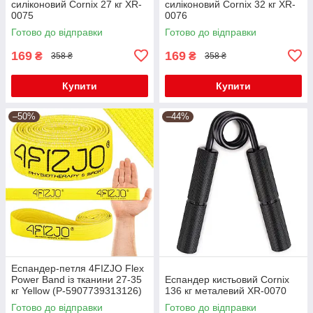
силіконовий Cornix 27 кг XR-
силіконовий Cornix 32 кг XR-
0075
0076
Готово до відправки
Готово до відправки
169
169
₴
₴
358 ₴
358 ₴
Купити
Купити
–50%
–44%
Еспандер-петля 4FIZJO Flex
Power Band із тканини 27-35
Еспандер кистьовий Cornix
кг Yellow (P-5907739313126)
136 кг металевий XR-0070
Готово до відправки
Готово до відправки