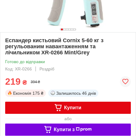
Еспандер кистьовий Cornix 5-60 кг з
регульованим навантаженням та
лічильником XR-0266 Mint/Grey
Готово до відправки
Код: XR-0266
Роздріб
219
₴
394 ₴
Економія
175 ₴
Залишилось
46 днів
Купити
або
Купити з