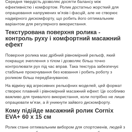
Середня твердість дозволяє досягти балансу між
ефективністю і комфортом. Ролик достатньо жорсткий для
опрацювання напружених м'язів і фасцій, але не створює
надмірного дискомфорту, що робить його оптимальним
варіантом для регулярного використання.
Текстурована поверхня ролика -
контроль руху і комфортний масажний
ефект
Поверхня ролика має дрібний рівномірний рельєф, який
покращує зчеплення з тілом і дозволяє більш точно
контролювати рух під час вправ. Така текстура забезпечує
стабільне прокочування без ковзання і робить роботу з
роликом більш передбачуваною.
На відміну від агресивних рельєфних моделей, цей формат
створює плавний і рівномірний масажний ефект. Це особливо
важливо для тривалого використання, коли потрібно не лише
опрацювати м'язи, а й уникнути зайвого дискомфорту.
Кому підійде масажний ролик Cornix
EVA+ 60 x 15 см
Ролик стане оптимальним вибором для спортсменів, людей з