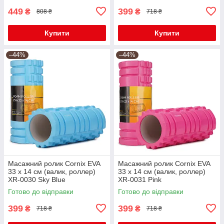
449
399
₴
₴
808 ₴
718 ₴
Купити
Купити
–44%
–44%
Масажний ролик Cornix EVA
Масажний ролик Cornix EVA
33 x 14 см (валик, роллер)
33 x 14 см (валик, роллер)
XR-0030 Sky Blue
XR-0031 Pink
Готово до відправки
Готово до відправки
399
399
₴
₴
718 ₴
718 ₴