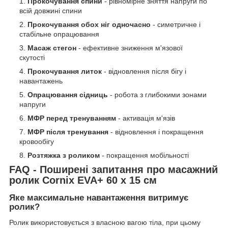
Прокочування спини
- рівномірне зняття напруги по
всій довжині спини
Прокочування обох ніг одночасно
- симетричне і
стабільне опрацювання
Масаж стегон
- ефективне зниження м'язової
скутості
Прокочування литок
- відновлення після бігу і
навантажень
Опрацювання сідниць
- робота з глибокими зонами
напруги
МФР перед тренуванням
- активація м'язів
МФР після тренування
- відновлення і покращення
кровообігу
Розтяжка з роликом
- покращення мобільності
FAQ - Поширені запитання про масажний
ролик Cornix EVA+ 60 x 15 см
Яке максимальне навантаження витримує
ролик?
Ролик використовується з власною вагою тіла, при цьому