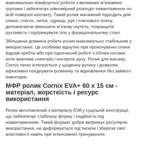
максимально комфортної роботи з великими м'язовими
групами і забезпечує рівномірний розподіл навантаження по
всій поверхні контакту. Такий ролик масажний підходить для
спини, стегон, литок, сідниць, рук і плечового поясу,
допомагаючи зменшити м'язову скутість, покращити
рухливість і підтримувати тіло у функціональному стані.
Збільшена довжина робить ролик максимально стабільним у
використанні. Це особливо відчутно при прокочуванні спини
вздовж хребта або при одночасній роботі з обома ногами,
коли важлива симетрія і контроль руху. Ролик для масажу
Cornix легко інтегрується у щоденну рутину і дозволяє
ефективно поєднувати розминку та відновлення без зайвого
інвентарю.
МФР ролик Cornix EVA+ 60 x 15 см -
матеріал, жорсткість і ресурс
використання
Ролик виготовлений з матеріалу EVA у суцільній конструкції,
що забезпечує стабільну форму і надійність під
навантаженням. Такий формат добре витримує регулярне
використання, не деформується під тиском і зберігає свої
властивості навіть при інтенсивних тренуваннях.