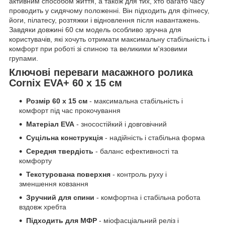
активним способом життя, а також для тих, хто багато часу
проводить у сидячому положенні. Він підходить для фітнесу,
йоги, пілатесу, розтяжки і відновлення після навантажень.
Завдяки довжині 60 см модель особливо зручна для
користувачів, які хочуть отримати максимальну стабільність і
комфорт при роботі зі спиною та великими м'язовими
групами.
Ключові переваги масажного ролика
Cornix EVA+ 60 x 15 см
Розмір 60 x 15 см
- максимальна стабільність і
комфорт під час прокочування
Матеріал EVA
- зносостійкий і довговічний
Суцільна конструкція
- надійність і стабільна форма
Середня твердість
- баланс ефективності та
комфорту
Текстурована поверхня
- контроль руху і
зменшення ковзання
Зручний для спини
- комфортна і стабільна робота
вздовж хребта
Підходить для МФР
- міофасціальний реліз і