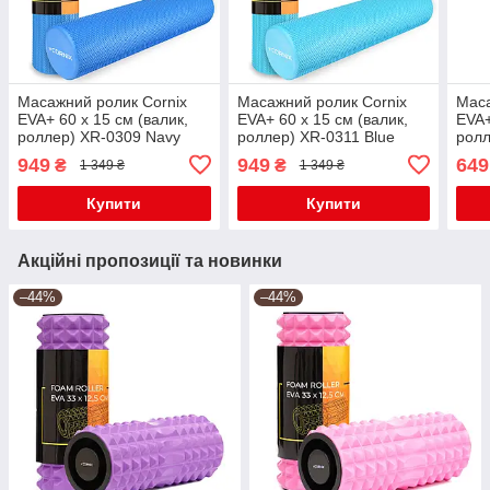
Масажний ролик Cornix
Масажний ролик Cornix
Маса
EVA+ 60 x 15 см (валик,
EVA+ 60 x 15 см (валик,
EVA+
роллер) XR-0309 Navy
роллер) XR-0311 Blue
ролл
Blue
949
949
649
₴
₴
1 349 ₴
1 349 ₴
Купити
Купити
Акційні пропозиції та новинки
–44%
–44%