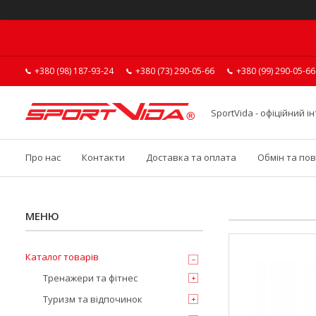
+380 (98) 187-93-24
+380 (73) 290-05-66
+380 (99) 290-05-66
SportVida - офіційний 
Про нас
Контакти
Доставка та оплата
Обмін та по
Каталог товарів
Тренажери та фітнес
Туризм та відпочинок