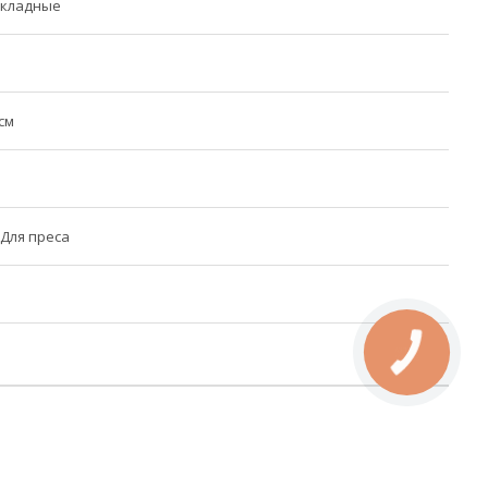
Складные
 см
 Для преса