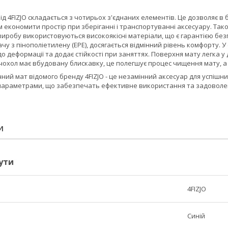
від
4FIZJO
складається з чотирьох з'єднаних елементів. Це дозволяє в б
м економити простір при зберіганні і транспортуванні аксесуару. Так
виробу використовуються високоякісні матеріали, що є гарантією бе
у з пінополіетилену (EPE), досягається відмінний рівень комфорту. У
до деформації та додає стійкості при заняттях. Поверхня мату легка у
чохол має вбудовану блискавку, це полегшує процес чищення мату, а
чний мат відомого бренду
4FIZJO
- це незамінний аксесуар для успішн
параметрами, що забезпечать ефективне використання та задоволен
И
ути
4FIZJO
Синій