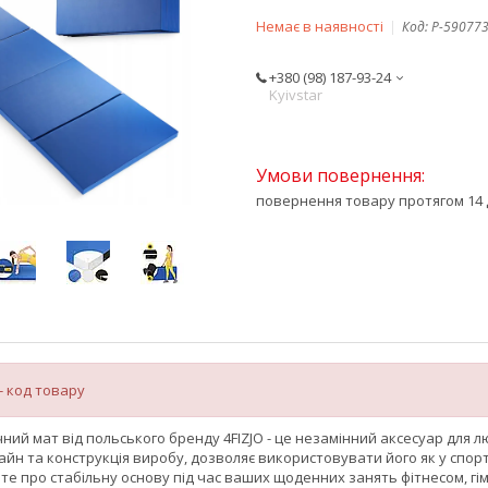
Немає в наявності
Код:
P-59077
+380 (98) 187-93-24
Kyivstar
повернення товару протягом 14 
- код товару
чний мат від польського бренду
4FIZJO
- це незамінний аксесуар для лю
йн та конструкція виробу, дозволяє використовувати його як у спорт
те про стабільну основу під час ваших щоденних занять фітнесом, г