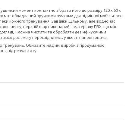
удь-який момент компактно зібрати його до розміру 120 x 60 x
ож мат обладнаний зручними ручками для відмінної мобільності.
зпеки кожного тренування. Завдяки щільному, але водночас
 свою чергу, верхній шар виконаний з матеріалу ПВХ, що має
 догляді, її можна чистити та обробляти дезінфікуючими
 також дає змогу пересвідчитись у якості наповнювача.
их тренувань. Обирайте надійні вироби з продуманою
ня від результату.