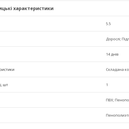
ицькі характеристики
5.5
Дорослі; Підл
14 днів
ристики
Складана ко
і, шт
1
ПВХ; Пеноп
Пенополиэт