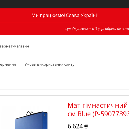
Ми працюємо! Слава Україні!
вул. Окуневського 3 (юр. адреса без сам
інтернет-магазин
вернення
Умови використання сайту
Мат гімнастичний с
см Blue (P-5907739
6 624 ₴