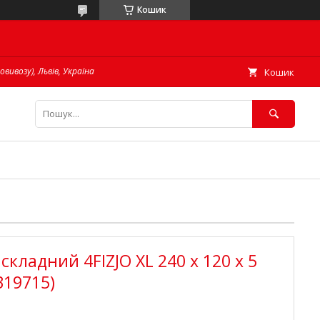
Кошик
овивозу), Львів, Україна
Кошик
кладний 4FIZJO XL 240 x 120 x 5
319715)