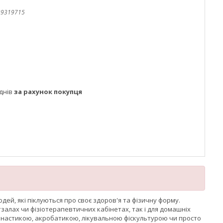
39319715
днів
за рахунок покупця
дей, які піклуються про своє здоров'я та фізичну форму.
залах чи фізіотерапевтичних кабінетах, так і для домашніх
імнастикою, акробатикою, лікувальною фіскультурою чи просто