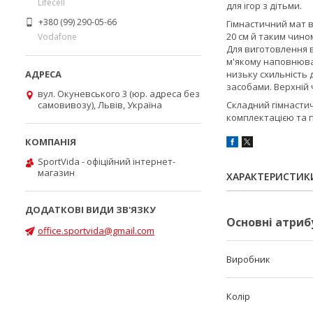
Lifecell
для ігор з дітьми.
+380 (99) 290-05-66
Гімнастичний мат 
20 см й таким чино
Vodafone
Для виготовлення 
м'якому наповнювач
низьку схильність 
засобами. Верхній 
вул. Окуневського 3 (юр. адреса без
самовивозу), Львів, Україна
Складний гімнасти
комплектацією та 
SportVida - офіційний інтернет-
магазин
ХАРАКТЕРИСТИК
Основні атриб
office.sportvida@gmail.com
Виробник
Колір