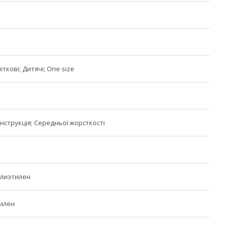
іткові; Дитячі; One size
нструкція; Середньої жорсткості
олиэтилен
илен