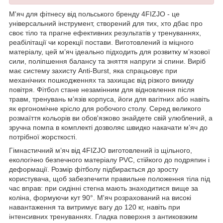
М'яч для фітнесу від польського бренду
4FIZJO
- це
універсальний інструмент, створений для тих, хто дбає про
своє тіло та прагне ефективних результатів у тренуваннях,
реабілітації чи корекції постави. Виготовлений із міцного
матеріалу, цей м’яч ідеально підходить для розвитку м’язової
сили, поліпшення балансу та зняття напруги зі спини. Виріб
має систему захисту Anti-Burst, яка спрацьовує при
механічних пошкодженнях та захищає від різкого викиду
повітря. Фітбол стане незамінним для відновлення після
травм, тренувань м’язів корпуса, йоги для вагітних або навіть
як ергономічне крісло для робочого столу. Серед великого
розмаїття кольорів ви обов'язково знайдете свій улюблений, а
зручна помпа в комплекті дозволяє швидко накачати м’яч до
потрібної жорсткості.
Гімнастичний м’яч від
4FIZJO
виготовлений із щільного,
екологічно безпечного матеріалу PVC, стійкого до подряпин і
деформації. Розмір фітболу підбирається до зросту
користувача, щоб забезпечити правильне положення тіла під
час вправ: при сидінні стегна мають знаходитися вище за
коліна, формуючи кут 90°. М'яч розрахований на високі
навантаження та витримує вагу до 120 кг, навіть при
інтенсивних тренуваннях. Гладка поверхня з антиковзким