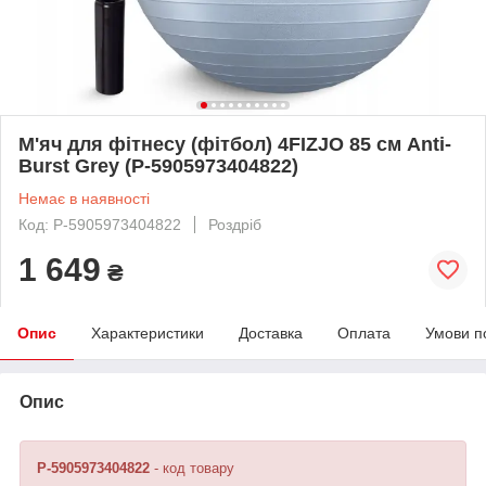
М'яч для фітнесу (фітбол) 4FIZJO 85 см Anti-
Burst Grey (P-5905973404822)
Немає в наявності
Код: P-5905973404822
Роздріб
1 649
₴
Опис
Характеристики
Доставка
Оплата
Умови п
Опис
P-5905973404822
- код товару