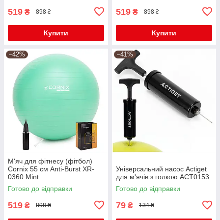
519
519
₴
₴
898 ₴
898 ₴
Купити
Купити
–42%
–41%
М'яч для фітнесу (фітбол)
Cornix 55 см Anti-Burst XR-
Універсальний насос Actiget
0360 Mint
для м'ячів з голкою ACT0153
Готово до відправки
Готово до відправки
519
79
₴
₴
898 ₴
134 ₴