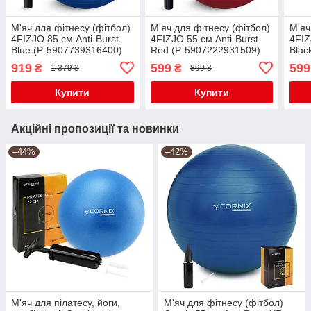
М'яч для фітнесу (фітбол)
М'яч для фітнесу (фітбол)
М'яч
4FIZJO 85 см Anti-Burst
4FIZJO 55 см Anti-Burst
4FIZ
Blue (P-5907739316400)
Red (P-5907222931509)
Blac
919
599
599
₴
₴
1 379 ₴
899 ₴
Купити
Купити
Акційні пропозиції та новинки
–44%
–42%
М'яч для пілатесу, йоги,
М'яч для фітнесу (фітбол)