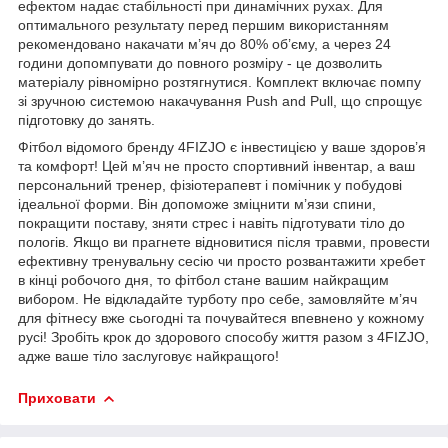
ефектом надає стабільності при динамічних рухах. Для
оптимального результату перед першим використанням
рекомендовано накачати м’яч до 80% об’єму, а через 24
години допомпувати до повного розміру - це дозволить
матеріалу рівномірно розтягнутися. Комплект включає помпу
зі зручною системою накачування Push and Pull, що спрощує
підготовку до занять.
Фітбол відомого бренду
4FIZJO
є інвестицією у ваше здоров’я
та комфорт! Цей м’яч не просто спортивний інвентар, а ваш
персональний тренер, фізіотерапевт і помічник у побудові
ідеальної форми. Він допоможе зміцнити м’язи спини,
покращити поставу, зняти стрес і навіть підготувати тіло до
пологів. Якщо ви прагнете відновитися після травми, провести
ефективну тренувальну сесію чи просто розвантажити хребет
в кінці робочого дня, то фітбол стане вашим найкращим
вибором. Не відкладайте турботу про себе, замовляйте м’яч
для фітнесу вже сьогодні та почувайтеся впевнено у кожному
русі! Зробіть крок до здорового способу життя разом з
4FIZJO
,
адже ваше тіло заслуговує найкращого!
Приховати