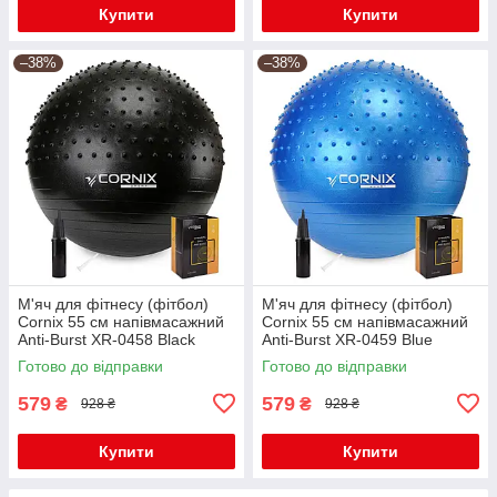
Купити
Купити
–38%
–38%
М'яч для фітнесу (фітбол)
М'яч для фітнесу (фітбол)
Cornix 55 см напівмасажний
Cornix 55 см напівмасажний
Anti-Burst XR-0458 Black
Anti-Burst XR-0459 Blue
Готово до відправки
Готово до відправки
579
579
₴
₴
928 ₴
928 ₴
Купити
Купити