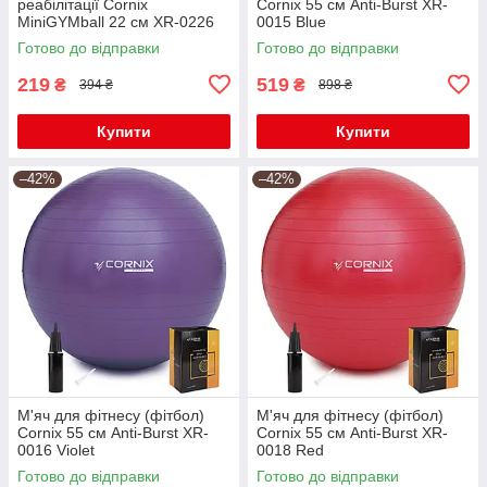
реабілітації Cornix
Cornix 55 см Anti-Burst XR-
MiniGYMball 22 см XR-0226
0015 Blue
Blue
Готово до відправки
Готово до відправки
219
519
₴
₴
394 ₴
898 ₴
Купити
Купити
–42%
–42%
М'яч для фітнесу (фітбол)
М'яч для фітнесу (фітбол)
Cornix 55 см Anti-Burst XR-
Cornix 55 см Anti-Burst XR-
0016 Violet
0018 Red
Готово до відправки
Готово до відправки