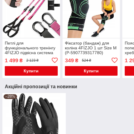
Петлі для
Фіксатор (бандаж) для
Пояс
функціонального тренінгу
коліна 4FIZJO 1 шт Size M
попе
4FIZJO підвісна система
(P-5907739317780)
хреб
Black/Pink (P-
590
1 499
349
1 2
₴
₴
2 123 ₴
524 ₴
5907739314109)
Купити
Купити
Акційні пропозиції та новинки
–28%