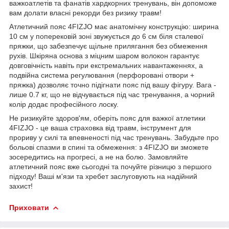
важкоатлетів та фанатів хардкорних тренувань, він допоможе
вам долати власні рекорди без ризику травм!
Атлетичний пояс
4FIZJO
має анатомічну конструкцію: ширина
10 см у поперековій зоні звужується до 6 см біля сталевої
пряжки, що забезпечує щільне прилягання без обмеження
рухів. Шкіряна основа з міцним шаром волокон гарантує
довговічність навіть при екстремальних навантаженнях, а
подвійна система регулювання (перфоровані отвори +
пряжка) дозволяє точно підігнати пояс під вашу фігуру. Вага -
лише 0.7 кг, що не відчувається під час тренування, а чорний
колір додає професійного лоску.
Не ризикуйте здоров'ям, оберіть пояс для важкої атлетики
4FIZJO
- це ваша страховка від травм, інструмент для
прориву у силі та впевненості під час тренувань. Забудьте про
больові спазми в спині та обмеження: з
4FIZJO
ви зможете
зосередитись на прогресі, а не на болю. Замовляйте
атлетичний пояс вже сьогодні та почуйте різницю з першого
підходу! Ваші м'язи та хребет заслуговують на надійний
захист!
Приховати