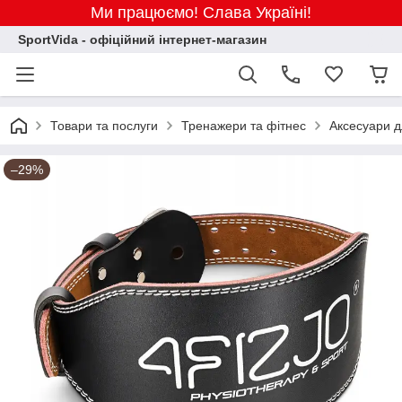
Ми працюємо! Слава Україні!
SportVida - офіційний інтернет-магазин
Товари та послуги
Тренажери та фітнес
Аксесуари д
–29%