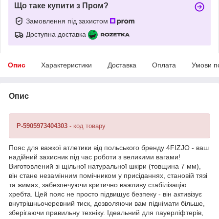
Що таке купити з Пром?
Замовлення під захистом
Доступна доставка
Опис
Характеристики
Доставка
Оплата
Умови п
Опис
P-5905973404303
- код товару
Пояс для важкої атлетики від польського бренду
4FIZJO
- ваш
надійний захисник під час роботи з великими вагами!
Виготовлений зі щільної натуральної шкіри (товщина 7 мм),
він стане незамінним помічником у присіданнях, становій тязі
та жимах, забезпечуючи критично важливу стабілізацію
хребта. Цей пояс не просто підвищує безпеку - він активізує
внутрішньочеревний тиск, дозволяючи вам піднімати більше,
зберігаючи правильну техніку. Ідеальний для пауерліфтерів,