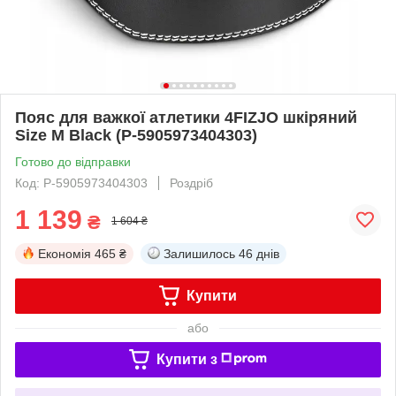
Пояс для важкої атлетики 4FIZJO шкіряний
Size M Black (P-5905973404303)
Готово до відправки
Код: P-5905973404303
Роздріб
1 139
₴
1 604 ₴
Економія
465 ₴
Залишилось
46 днів
Купити
або
Купити з