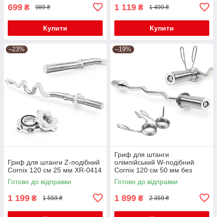
699
1 119
₴
₴
989 ₴
1 499 ₴
Купити
Купити
–23%
–19%
Гриф для штанги
Гриф для штанги Z-подібний
олімпійський W-подібний
Cornix 120 см 25 мм XR-0414
Cornix 120 см 50 мм без
підшипників XR-0419
Готово до відправки
Готово до відправки
1 199
1 899
₴
₴
1 559 ₴
2 359 ₴