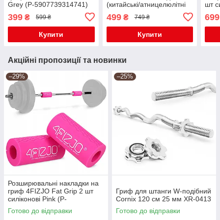
Grey (P-5907739314741)
(китайські/атницелюлітні
шт с
банки) 5 шт Black (P-
590
399
499
699
₴
₴
599 ₴
749 ₴
5907739314949)
Купити
Купити
Акційні пропозиції та новинки
–29%
–25%
Розширювальні накладки на
гриф 4FIZJO Fat Grip 2 шт
Гриф для штанги W-подібний
силіконові Pink (P-
Cornix 120 см 25 мм XR-0413
5905973404334)
Готово до відправки
Готово до відправки