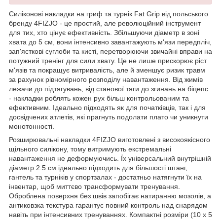
Силіконові накладки на гриф та турнік Fat Grip від польського
бренду
4FIZJO
- це простий, але революційний інструмент
для тих, хто цінує ефективність. Збільшуючи діаметр в зоні
хвата до 5 см, вони інтенсивно завантажують м'язи передпліч,
зап'ясткові суглоби та кисті, перетворюючи звичайні вправи на
потужний тренінг для сили хвату. Це не лише прискорює ріст
м'язів та покращує витривалість, але й зменшує ризик травм
за рахунок рівномірного розподілу навантаження. Від жимів
лежачи до підтягувань, від станової тяги до згинань на біцепс
- накладки роблять кожен рух більш контрольованим та
ефективним. Ідеально підходять як для початківців, так і для
досвідчених атлетів, які прагнуть подолати плато чи уникнути
монотонності.
Розширювальні накладки
4FIZJO
виготовлені з високоякісного
щільного силікону, тому витримують екстремальні
навантаження не деформуючись. Їх універсальний внутрішній
діаметр 2.5 см ідеально підходить для більшості штанг,
гантель та турніків у спортзалах - достатньо натягнути їх на
інвентар, щоб миттєво трансформувати тренування.
Оброблена поверхня без швів запобігає натиранню мозолів, а
антиковзка текстура гарантує повний контроль над снарядом
навіть при інтенсивних тренуваннях. Компактні розміри (10 x 5