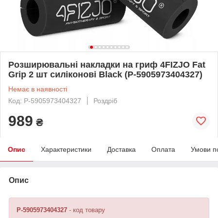
Розширювальні накладки на гриф 4FIZJO Fat
Grip 2 шт силіконові Black (P-5905973404327)
Немає в наявності
Код: P-5905973404327
Роздріб
989
₴
Опис
Характеристики
Доставка
Оплата
Умови п
Опис
P-5905973404327
- код товару