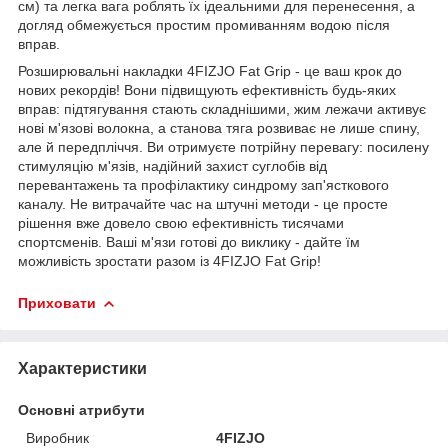
см) та легка вага роблять їх ідеальними для перенесення, а
догляд обмежується простим промиванням водою після
вправ.
Розширювальні накладки
4FIZJO
Fat Grip - це ваш крок до
нових рекордів! Вони підвищують ефективність будь-яких
вправ: підтягування стають складнішими, жим лежачи активує
нові м'язові волокна, а станова тяга розвиває не лише спину,
але й передпліччя. Ви отримуєте потрійну перевагу: посилену
стимуляцію м'язів, надійний захист суглобів від
перевантажень та профілактику синдрому зап'ясткового
каналу. Не витрачайте час на штучні методи - це просте
рішення вже довело свою ефективність тисячами
спортсменів. Ваші м'язи готові до виклику - дайте їм
можливість зростати разом із
4FIZJO
Fat Grip!
Приховати
Характеристики
Основні атрибути
Виробник
4FIZJO