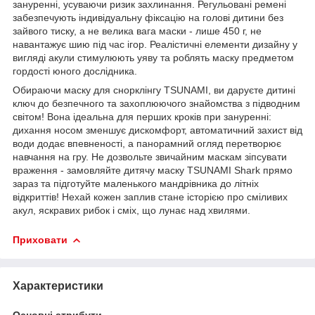
зануренні, усуваючи ризик захлинання. Регульовані ремені
забезпечують індивідуальну фіксацію на голові дитини без
зайвого тиску, а не велика вага маски - лише 450 г, не
навантажує шию під час ігор. Реалістичні елементи дизайну у
вигляді акули стимулюють уяву та роблять маску предметом
гордості юного дослідника.
Обираючи маску для снорклінгу
TSUNAMI
, ви даруєте дитині
ключ до безпечного та захоплюючого знайомства з підводним
світом! Вона ідеальна для перших кроків при зануренні:
дихання носом зменшує дискомфорт, автоматичний захист від
води додає впевненості, а панорамний огляд перетворює
навчання на гру. Не дозвольте звичайним маскам зіпсувати
враження - замовляйте дитячу маску
TSUNAMI
Shark прямо
зараз та підготуйте маленького мандрівника до літніх
відкриттів! Нехай кожен заплив стане історією про сміливих
акул, яскравих рибок і сміх, що лунає над хвилями.
Приховати
Характеристики
Основні атрибути