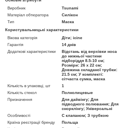
Виробник
Tsunami
Матеріал обтюратора
Силікон
Тип
Маска
Користувальницькі характеристики
Вікова категорія
Діти; icine
Гарантія
14 днів
Додаткові характеристики
Відстань від верхівки носа
до нижньої частини
підборіддя 8.5-10 см;
Розміри: 26 x 22 см;
Довжина складаної трубки:
21.5 см; У комплекті:
сітчаста сумка, маска
Кількість в упаковці, шт
1
Кількість стекол
Полнолицевые
Призначення
Для дайвінгу; Для
підводного полювання; Для
снорклінгу; Універсальні
Особливості
С клапаном; З трубкою
Країна реєстрації бренду
Польща