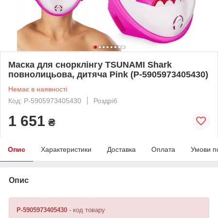
Маска для снорклінгу TSUNAMI Shark
повнолицьова, дитяча Pink (P-5905973405430)
Немає в наявності
Код: P-5905973405430
Роздріб
1 651
₴
Опис
Характеристики
Доставка
Оплата
Умови п
Опис
P-5905973405430
- код товару