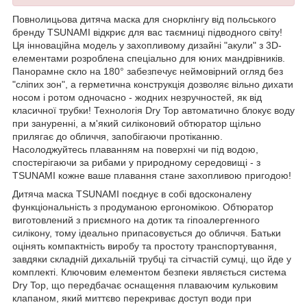
Повнолицьова дитяча маска для снорклінгу від польського
бренду
TSUNAMI
відкриє для вас таємниці підводного світу!
Ця інноваційна модель у захопливому дизайні "акули" з 3D-
елементами розроблена спеціально для юних мандрівників.
Панорамне скло на 180° забезпечує неймовірний огляд без
"сліпих зон", а герметична конструкція дозволяє вільно дихати
носом і ротом одночасно - жодних незручностей, як від
класичної трубки! Технологія Dry Top автоматично блокує воду
при зануренні, а м'який силіконовий обтюратор щільно
прилягає до обличчя, запобігаючи протіканню.
Насолоджуйтесь плаванням на поверхні чи під водою,
спостерігаючи за рибами у природному середовищі - з
TSUNAMI
кожне ваше плавання стане захопливою пригодою!
Дитяча маска
TSUNAMI
поєднує в собі вдосконалену
функціональність з продуманою ергономікою. Обтюратор
виготовлений з приємного на дотик та гіпоалергенного
силікону, тому ідеально припасовується до обличчя. Батьки
оцінять компактність виробу та простоту транспортування,
завдяки складній дихальній трубці та сітчастій сумці, що йде у
комплекті. Ключовим елементом безпеки являється система
Dry Top, що передбачає оснащення плаваючим кульковим
клапаном, який миттєво перекриває доступ води при