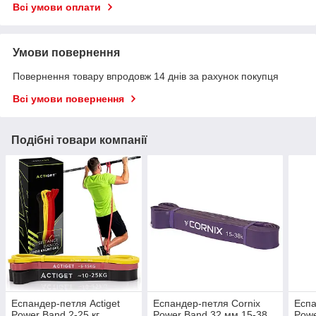
Всі умови оплати
Умови повернення
Повернення товару впродовж 14 днів за рахунок покупця
Всі умови повернення
Подібні товари компанії
Еспандер-петля Actiget
Еспандер-петля Cornix
Еспа
Power Band 2-25 кг
Power Band 32 мм 15-38
Powe