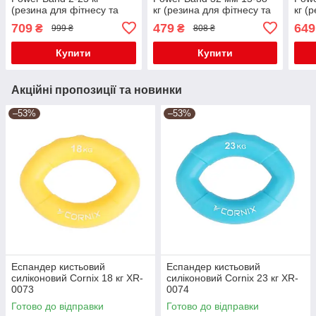
(резина для фітнесу та
кг (резина для фітнесу та
кг (
спорту) набір 3 шт
спорту) XR-0060
спор
709
479
649
₴
₴
999 ₴
808 ₴
ACT0047
Купити
Купити
Акційні пропозиції та новинки
–53%
–53%
Еспандер кистьовий
Еспандер кистьовий
силіконовий Cornix 18 кг XR-
силіконовий Cornix 23 кг XR-
0073
0074
Готово до відправки
Готово до відправки