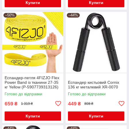
Купити
Купити
–50%
–44%
Еспандер-петля 4FIZJO Flex
Power Band із тканини 27-35
Еспандер кистьовий Cornix
кг Yellow (P-5907739313126)
136 кг металевий XR-0070
Готово до відправки
Готово до відправки
659
449
₴
₴
1 319 ₴
808 ₴
Купити
Купити
–44%
–44%