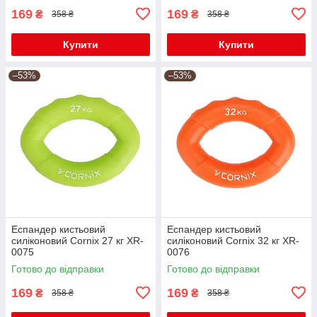
169
169
₴
₴
358 ₴
358 ₴
Купити
Купити
–53%
–53%
Еспандер кистьовий
Еспандер кистьовий
силіконовий Cornix 27 кг XR-
силіконовий Cornix 32 кг XR-
0075
0076
Готово до відправки
Готово до відправки
169
169
₴
₴
358 ₴
358 ₴