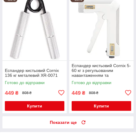
Еспандер кистьовий Cornix 5-
Еспандер кистьовий Cornix
60 кг з регульованим
136 кг металевий XR-0071
навантаженням та
електронним лічильником
Готово до відправки
Готово до відправки
XR-0281 White
449
449
₴
₴
808 ₴
808 ₴
Купити
Купити
Показати ще