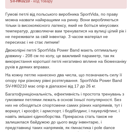
SV-HK0210
- код товару
Гумові петлі від польського виробника
SportVida
, по праву
можна назвати найкращими на ринку. Вони виробляються
тільки із високоякісного латексу, який не боїться мінусових
температур, дозволяючи вам тренуватися на вулиці цілий рік і
не переживати за свій інвентар. З часом матеріал не
пересихає і не стає липким!
Двоколірні петлі
SportVida Power Band
мають оптимальну
довжину -
208 см
по колу, це важливий параметр, так як
використання коротшої петлі негативно вплине на біомеханіку
рухів в деяких вправах.
На кожну петлю нанесено два числа, що позначають силу її
опору при різному рівні розтягування.
SportVida Power Band
SV-HK0210
має опір в діапазоні від
17 до 26 кг
.
Багатофункціональність, ефективність і простота тренувань з
гумовими петлями лежать в основі їхньої популярності. Без
них не обходяться спортсмени самих різних напрямків, тут і
воркаут, і кросфіт, і армспорт, і бодібілдинг, і пауерліфтинг, і
навіть змішані єдиноборства. Прекрасна стать також не
залишилася байдужою до цього виду інвентарю, і
представниці таких напрямків, як гімнастика і pole dance