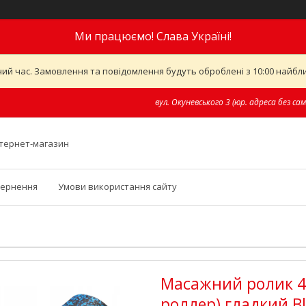
Ми працюємо! Слава Україні!
ий час. Замовлення та повідомлення будуть оброблені з 10:00 найближ
вул. Окуневського 3 (юр. адреса без сам
інтернет-магазин
вернення
Умови використання сайту
Масажний ролик 4FI
роллер) гладкий Bl