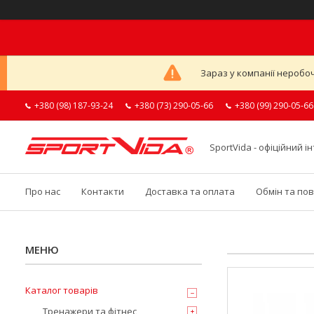
Зараз у компанії неробоч
+380 (98) 187-93-24
+380 (73) 290-05-66
+380 (99) 290-05-66
SportVida - офіційний 
Про нас
Контакти
Доставка та оплата
Обмін та по
Каталог товарів
Тренажери та фітнес