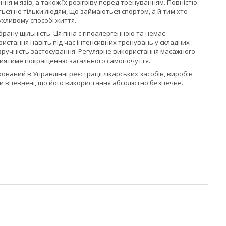
ня м'язів, а також їх розігріву перед тренуванням. Повністю
ся не тільки людям, що займаються спортом, а й тим хто
ухливому способі життя.
брану щільність. Ця піна є гіпоалергенною та немає
ристання навіть під час інтенсивних тренувань у складних
 зручність застосування. Регулярне використання масажного
риятиме покращенню загального самопочуття.
рований в Управлінні реєстрації лікарських засобів, виробів
и впевнені, що його використання абсолютно безпечне.