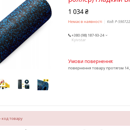
1 034 ₴
Немає в наявності
Код:
P-59072
+380 (98) 187-93-24
Kyivstar
повернення товару протягом 14 
- код товару