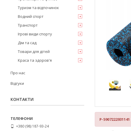
Туризм та відпочинок
Водний спорт
Транспорт
Ігрові види спорту
Дім та сад
Товари для дітей
Краса та здоров'я
Про нас
Відгуки
КОНТАКТИ
P-5907222931141
+380 (98) 187-93-24