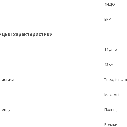
4FIZJO
EPP
ицькі характеристики
14 днів
45 см
ристики
Твердість: 
Масажні
бренду
Польща
Ролики