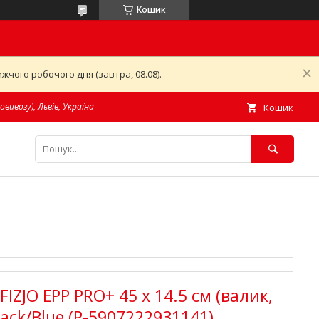
Кошик
чого робочого дня (завтра, 08.08).
овивозу), Львів, Україна
Кошик
ZJO EPP PRO+ 45 x 14.5 см (валик,
ack/Blue (P-5907222931141)