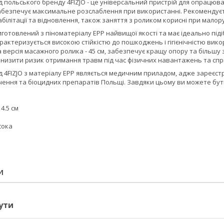
д польського бренду
4FIZJO
- це універсальний пристрій для опрацюван
абезпечує максимальне розслаблення при використанні. Рекомендуєть
білітації та відновлення, також заняття з роликом корисні при малор
готовлений з піноматеріалу EPP найвищої якості та має ідеально піді
рактеризується високою стійкістю до пошкоджень і гігієнічністю вико
 версія масажного ролика -
45 см
, забезпечує кращу опору та більшу
низити ризик отримання травм під час фізичних навантажень та сп
ід
4FIZJO
з матеріалу EPP являється
медичним приладом
, адже зареєст
ення та біоцидних препаратів Польщі. Завдяки цьому ви можете бут
14.5 см
сока
И
ути