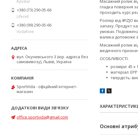
Масажний ролик ві
Kyivstar
гладка поверхня з
+380 (73) 290-05-66
проходить курс реа
Lifecell
Роллер від
4FIZJO
ви
+380 (99) 290-05-66
запаху. Продукт ха
умовах. Подовжена
Vodafone
валика допоможе з
Масажний ролик в
медичного признач
вул. Окуневського 3 (юр. адреса без
ОСОБЛИВОСТІ:
самовивозу), Львів, Україна
розміри: 45 x 
матеріал: EPP
твердість: ви
SportVida - офіційний інтернет-
магазин
ХАРАКТЕРИСТИК
office.sportvida@gmail.com
Основні атриб