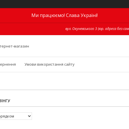
Ми працюємо! Слава Україні!
вул. Окуневського 3 (юр. адреса без сам
інтернет-магазин
вернення
Умови використання сайту
ІНГУ