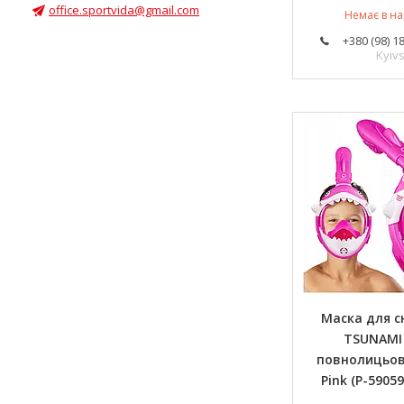
office.sportvida@gmail.com
Немає в на
+380 (98) 1
Kyivs
Маска для с
TSUNAMI
повнолицьов
Pink (P-5905