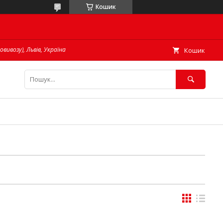
Кошик
овивозу), Львів, Україна
Кошик