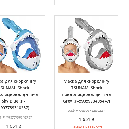
а для снорклінгу
Маска для снорклінгу
TSUNAMI Shark
TSUNAMI Shark
олицьова, дитяча
повнолицьова, дитяча
Sky Blue (P-
Grey (P-5905973405447)
5907739318237)
P-5905973405447
P-5907739318237
1 651 ₴
1 651 ₴
Немає в наявності