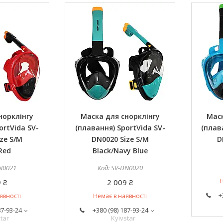
норклінгу
Маска для снорклінгу
Маск
ortVida SV-
(плавання) SportVida SV-
(плав
ze S/M
DN0020 Size S/M
D
Red
Black/Navy Blue
N0021
SV-DN0020
Н
 ₴
2 009 ₴
+
явності
Немає в наявності
87-93-24
+380 (98) 187-93-24
tar
Kyivstar