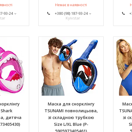
явності
Немає в наявності
Н
87-93-24
+380 (98) 187-93-24
+
tar
Kyivstar
норклінгу
Маска для снорклінгу
Маск
 Shark
TSUNAMI повнолицьова,
TSUNA
а, дитяча
зі складною трубкою
зі 
973405430)
Size L/XL Blue (P-
S
5905973405461)