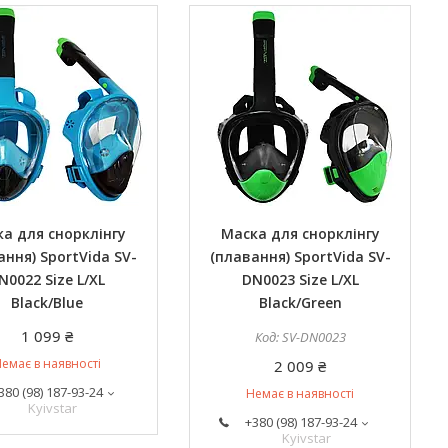
а для снорклінгу
Маска для снорклінгу
ання) SportVida SV-
(плавання) SportVida SV-
N0022 Size L/XL
DN0023 Size L/XL
Black/Blue
Black/Green
1 099 ₴
SV-DN0023
емає в наявності
2 009 ₴
380 (98) 187-93-24
Немає в наявності
Kyivstar
+380 (98) 187-93-24
Kyivstar