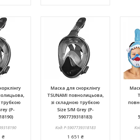
норклінгу
Маска для снорклінгу
Маск
нолицьова,
TSUNAMI повнолицьова,
 трубкою
зі складною трубкою
повн
Grey (P-
Size S/M Grey (P-
18190)
5907739318183)
39318190
P-5907739318183
 ₴
1 651 ₴