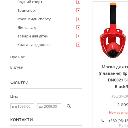
Водний спорт
Транспорт
Ігрові види спорту
Дім та сад
Товари для дітей
Краса та здоров'я
Про нас
Маска для с
Відгуки
(плавання) Sp
DN0021 Si
ФІЛЬТРИ
Black/
Ціна
SV-D
2 009
Немає в на
КОНТАКТИ
+380 (98) 1
Kyivs