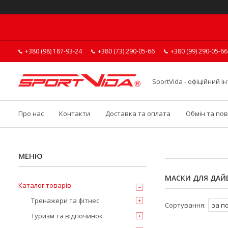
+380 (98) 187-93-24
+380 (73) 290-05-66
+380 (99) 290-05-66
SportVida - офіційний 
Про нас
Контакти
Доставка та оплата
Обмін та по
МАСКИ ДЛЯ ДАЙВ
Каталог товарів
Тренажери та фітнес
Туризм та відпочинок