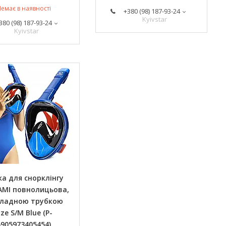
емає в наявності
+380 (98) 187-93-24
Kyivstar
380 (98) 187-93-24
Kyivstar
а для снорклінгу
MI повнолицьова,
складною трубкою
ize S/M Blue (P-
5905973405454)