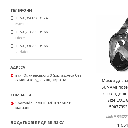
+380 (98) 187-93-24
Kyivstar
+380 (73) 290-05-66
Lifecell
+380 (99) 290-05-66
Vodafone
вул. Окуневського 3 (юр. адреса без
самовивозу), Львів, Україна
Маска для с
TSUNAMI пов
зі складною
Size L/XL 
SportVida - офіційний інтернет-
59077393
магазин
P-59077
1 651